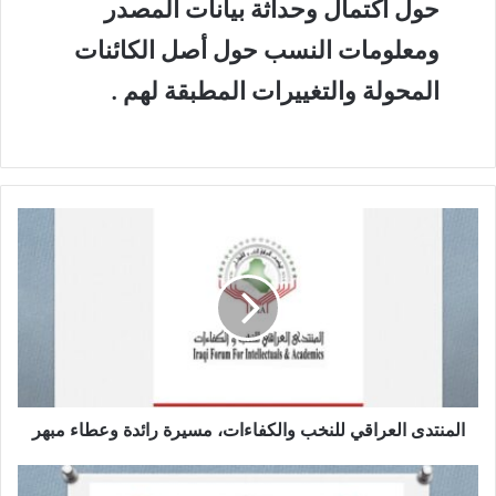
حول اكتمال وحداثة بيانات المصدر
ومعلومات النسب حول أصل الكائنات
المحولة والتغييرات المطبقة لهم .
ا
ل
م
ن
ت
د
ى
ا
ل
ع
المنتدى العراقي للنخب والكفاءات، مسيرة رائدة وعطاء مبهر
ر
ا
ص