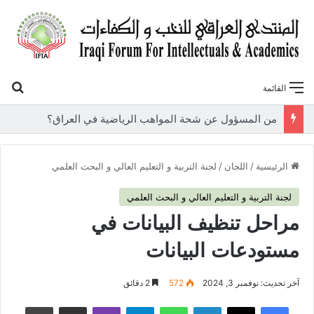
بح
القائمة
«أوروك» في عامها العاشر.. المنتدى العراقي للنخب والكفاءات يصدر عددًا جديدًا ببحوث علمية تعالج قضايا الاقتصاد والطاقة
الرئيسية
/
اللجان
/
لجنة التربية و التعليم العالي و البحث العلمي
لجنة التربية و التعليم العالي و البحث العلمي
مراحل تنظيف البيانات في
مستودعات البيانات
آخر تحديث: نوفمبر 3, 2024
572
2 دقائق
فيسبوك
‫X
لينكدإن
واتساب
تيلقرام
ڤايبر
مشاركة عبر البريد
طباعة