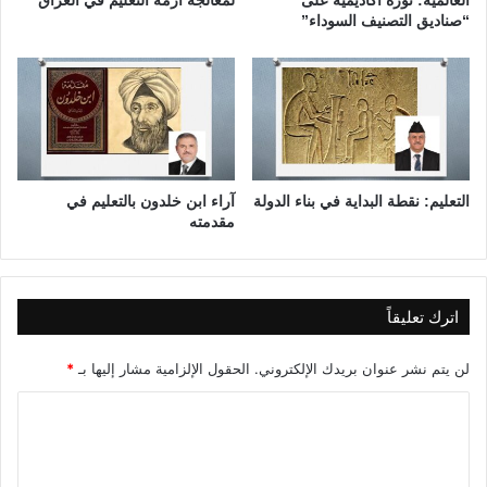
العالمية: ثورة أكاديمية على
لمعالجة أزمة التعليم في العراق
ر
ل
“صناديق التصنيف السوداء”
ا
م
ئ
ب
د
ي
ة
ة
و
-
ع
ا
ط
ل
ا
التعليم: نقطة البداية في بناء الدولة
آراء ابن خلدون بالتعليم في
ح
مقدمته
ء
ل
م
ق
ب
ة
ه
ا
ر
ل
اترك تعليقاً
ث
ا
لن يتم نشر عنوان بريدك الإلكتروني.
الحقول الإلزامية مشار إليها بـ
*
ن
ي
ا
ة
ل
و
ت
ا