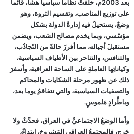
بعد 2003م، خلقتْ نظاما سياسيا هشًّا، قائما
على توزيع المناصب، وتقسيم الثروة، وهو
وضعٌ، يستحيلُ فيه إدارةُ الدولة بشكل
مؤسّسي، وبما يخدم مصالح الشعب، ويضمن
مستقبلَ أجياله، مما أفرزَ حالةً من التّجاذُب،
والتنافس، والتناحر بين الأطياف السياسية،
وكياناتِها العاملةِ على الساحة العراقية، وأسفرَ
ذلك عن ظهور مرحلة الشكايات والمحاكم
والتصفيات السياسية، والتي تتفاقمُ يوما بعد،
وباطِّرادٍ مَلموسٍ.
وأما الوضعُ الاجتماعيُّ في العراق، فحدِّثْ ولا
حَرج، فالمجتمعُ العراقي المَشروخ، ابتداءً،