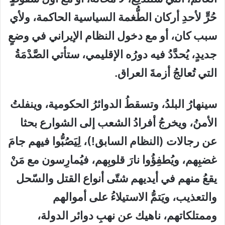
حُرٍّ لأحدِ أركان الطُّغمة السياسية الحاكمة، ولأي
سبب كان، أو مع دخول النظام الإيراني في وضعٍ
جديدٍ، يُحدَّدُ فيه دورُه الإقليمي، ستأتي الصَّدْمَةُ
التي تُعالجُ أزمةَ العراق.
سينهارُ البلدُ، وتسقطُ الدوائرُ الحكومية، وينفلتُ
الأمنُ، ويخرجُ أفرادُ الشعب إلى الشوارع بحثا
عن رجالات (النظام السابق!)، لِيَصُبُّوا فيهم جامَ
غضبِهم، ويُطفِؤُوا نارَ قلوبِهم، فيُمارِسون مع مَنْ
يقعُ منهم في أيديهم شتّى أنواع القتل والسّحل
والتعذيب، ويَتمُّ الاستيلاءُ على أموالهم
وممتلكاتهم، ناهيك عن نهبِ دوائر الدولة،