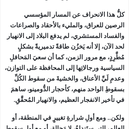
كلُّ هذا الانحراف عن المسار المؤسسي
الرصين للعراق، والمليء بالأحقاد والصراعات
والفساد المستشري، لم يدفع البلاد إلى الانهيار
لحد الآن، إلا أنه يَخزُن طاقةً تدميريةً بشكلٍ
مُطَّرِدٍ، مع مرور الزمن، كما أن سعيَ المَحافلِ
السياسية ورجالاتِها إلى المحافظة على التوازن،
وعدمِ لَيِّ الأعناق، والخشيةَ من سقوط الكُلِّ
بسقوطِ الواحد منهم، كأحجار الدُّومينو، ساهمَ
في تأخير الانفجار العظيم، والانهيار المُحقَّقِ.
ولكن.. ومع أولِ شرارةِ تغييرٍ في المنطقة، أو
العالم، التي ستَندلِعُ، لا مَحالة، أو مع أول سقوطٍ