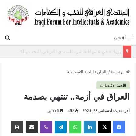
بح
القائمة
«أوروك» في عامها العاشر.. المنتدى العراقي للنخب والكفاءات يصدر عددًا جديدًا ببحوث علمية تعالج قضايا الاقتصاد والطاقة
الرئيسية
/
اللجان
/
اللجنة الاقتصادية
اللجنة الاقتصادية
العراق في أزمة.. تنتهي بصدمة
آخر تحديث: أغسطس 28, 2024
452
3 دقائق
فيسبوك
‫X
لينكدإن
واتساب
تيلقرام
ڤايبر
مشاركة عبر البريد
طباعة