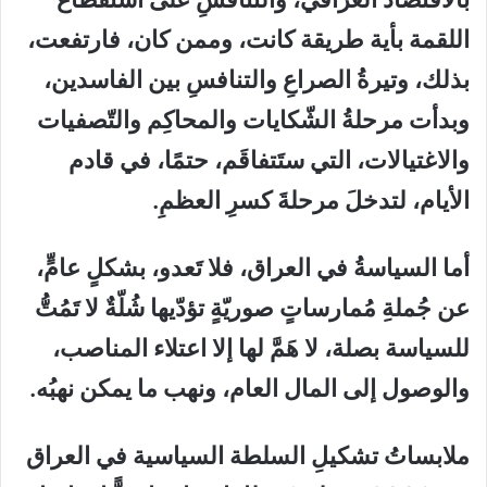
اللقمة بأية طريقة كانت، وممن كان، فارتفعت،
بذلك، وتيرةُ الصراعِ والتنافسِ بين الفاسدين،
وبدأت مرحلةُ الشّكايات والمحاكِم والتّصفيات
والاغتيالات، التي ستَتفاقَم، حتمًا، في قادم
الأيام، لتدخلَ مرحلةَ كسرِ العظمِ.
أما السياسةُ في العراق، فلا تَعدو، بشكلٍ عامٍّ،
عن جُملةِ مُمارساتٍ صوريّةٍ تؤدّيها شُلّةٌ لا تَمُتُّ
للسياسة بصلة، لا هَمَّ لها إلا اعتلاء المناصب،
والوصول إلى المال العام، ونهب ما يمكن نهبُه.
ملابساتُ تشكيلِ السلطة السياسية في العراق