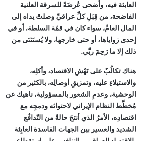
العابثة فيه، وأضحى عُرضَةً للسرقة العلنية
الفاضحة، من قِبَلِ كلِّ عراقيِّ وصلتْ يداه إلى
المال العامِّ، سواء كان في قمّة السلطة، أو في
إحدى زواياها، أو حتى خارجها، ولا يُستَثنَى من
ذلك إلا ما رَحِمَ ربَّي.
هناك تكالُبٌ على نَهْشِ الاقتصاد، وأكلِه،
والاستيلاءِ عليه، وتمزيقِ أوصالِه، بالكثير من
الوحشية، وعدمِ الشعور بالمسؤولية، ناهيك عن
مُخطَّط النظام الإيراني لاحتوائه ودمجِه مع
اقتصادِه، الأمرُ الذي أنتجَ حالةً من التّدافُع
الشديد والعسير بين الجهات الفاسدة العابِثة
بالاقتصاد العراقي، والتنافسِ على استقطاع