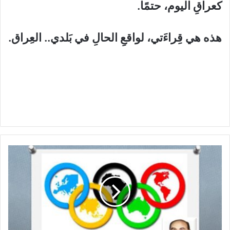
كعراقِ اليوم، حتمًا.
هذه هي قِراءَتي، لواقعِ الحالِ في بَلدي.. العِراق.
ص
ف
ح
ا
ت
م
ن
ت