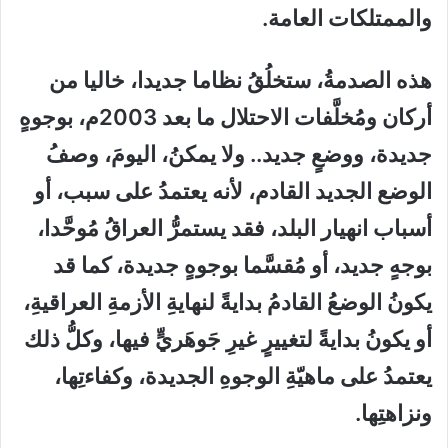
والممتلكات العامة.
هذه الصدمةُ، ستخلُقُ نظاما جديدا، خاليا من
أركان ومُخلَّفات الاحتلال ما بعد 2003م، بوجوهٍ
جديدة، ووضعٍ جديد.. ولا يمكنُ، اليومَ، وصفُ
الوضع الجديد القادم، لأنه يعتمدُ على سبب، أو
أسباب انهيار البلد، فقد يستمرُّ العراقُ مُوحَّدا،
بوجهٍ جديد، أو مُقسَّما بوجوهٍ جديدة، كما قد
يكونُ الوضعُ القادمُ بدايةً لنهايةِ الأزمةِ العراقيةِ،
أو يكونُ بدايةً لتغييرٍ غيرِ جَوهَريٍّ فيها، وكلُّ ذلك
يعتمدُ على ماهيّةِ الوجوهِ الجديدة، وكفاءتِها،
ونزاهتِها.