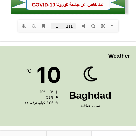
Weather
10
℃
10º - 10º
Baghdad
53%
2.06 كيلومتر/ساعة
سماء صافية