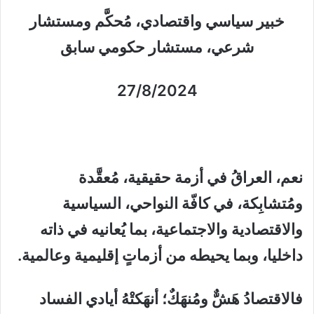
خبير سياسي واقتصادي، مُحكَّم ومستشار
شرعي، مستشار حكومي سابق
27/8/2024
نعم، العراقُ في أزمة حقيقية، مُعقَّدة
ومُتشابِكة، في كافّة النواحي، السياسية
والاقتصادية والاجتماعية، بما يُعانيه في ذاته
داخليا، وبما يحيطه من أزماتٍ إقليمية وعالمية.
فالاقتصادُ هَشٌّ ومُنهَكٌ؛ أنهَكتْهُ أيادي الفساد