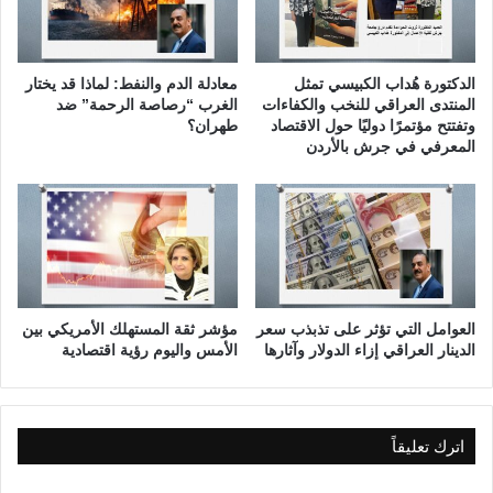
ا
ص
ل
ي
ح
ا
ل
غ
الدكتورة هُداب الكبيسي تمثل
معادلة الدم والنفط: لماذا قد يختار
ق
ة
المنتدى العراقي للنخب والكفاءات
الغرب “رصاصة الرحمة” ضد
ة
و
وتفتتح مؤتمرًا دوليًا حول الاقتصاد
طهران؟
ا
المعرفي في جرش بالأردن
ا
ل
ل
س
ت
ا
ط
د
ب
س
ي
ة
ق
ع
العوامل التي تؤثر على تذبذب سعر
مؤشر ثقة المستهلك الأمريكي بين
ش
الدينار العراقي إزاء الدولار وآثارها
الأمس واليوم رؤية اقتصادية
ر
ة
اترك تعليقاً