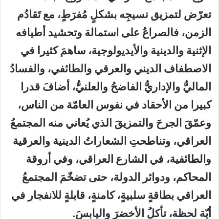
تعرّض لتمزيق نسيجِه بشكلٍ مُفرَطٍ، مع تَقادُم
الزمن، فالصراعُ على استمالة وتحشيد أطيافه
الإثنية والدينية والأيديولوجية، ساهمَ كثيرا في
الاصطفاف الديني والعرقي والطائفي، والفسادُ
الماليُّ والإداريُّ الفاضحُ والعلنيُّ، أضافَ قدرا
كبيرا من الأحقاد في نفوس العامّة من الناس،
وعمّقَ الجرحَ والتمزيقَ الذي يُعاني منه المجتمعُ
العراقي، وتناطحتِ الشعاراتُ الدينية والعرقية
والطائفية، في الشارع العراقي، وفي أروقة
المحاكم، ودوائر الدولة، حتى تضخّمَ المجتمعُ
العراقي بطاقةٍ سلبيةٍ، كامنةٍ، قابلةٍ للانفجار في
أيّة لحظة، تأكلُ الأخضرَ واليابسَ.