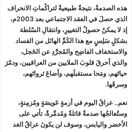
هذه الصدمةُ، نتيجةٌ طبيعيةٌ لتراكُماتِ الانحراف
الذي حصلَ في العقد الاجتماعي بعد 2003م،
إذ لا يمكنُ حصولُ التغييرِ، وانتقالِ السّلطة
بشكلٍ سَلِسٍ مع هذا الكَمِّ الهائل من الفساد
والاستخفاف الفاضِح والمُجرَّدِ عن الخَجل،
والذي أحرقَ قلوبَ الملايين من العراقيين، ودمّرَ
حياتَهم، ومَحا مستقبلَهم، وأضاعَ ثرواتَهم،
وسرقَها.
نعم.. عراقُ اليوم في أزمةٍ عَويصَةٍ ومُزمِنةٍ،
وستُعالجُها صدمةٌ قاتلةٌ ومُدمِّرةٌ، تأتي على
الأخضر واليابس، وسوف لن يكونَ عراقُ الغد