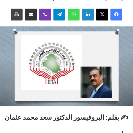
فيسبوك
‫X
لينكدإن
واتساب
تيلقرام
ڤايبر
مشاركة عبر البريد
طباعة
✍
بقلم
:
البروفيسور
الدكتور
سعد
محمد
عثمان