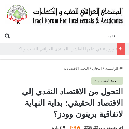
بح
القائمة
«أوروك» في عامها العاشر.. المنتدى العراقي للنخب والكفاءات يصدر عددًا جديدًا ببحوث علمية تعالج قضايا الاقتصاد والطاقة
الرئيسية
/
اللجان
/
اللجنة الاقتصادية
اللجنة الاقتصادية
التحول من الاقتصاد النقدي إلى
الاقتصاد الحقيقي: بداية النهاية
لاتفاقية بريتون وودز؟
آخر تحديث: أبريل 23, 2025
646
3 دقائق