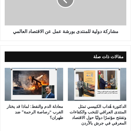
ف
ك
ي
ة
ا
د
ل
و
ع
ل
ر
ي
مشاركة دولية للمنتدى بورشة عمل عن الاقتصاد العالمي
ا
ة
ق
ل
،
ل
و
م
مقالات ذات صلة
ا
ن
ق
ت
ع
د
ا
ى
ل
ب
ح
و
ا
ر
ل
ش
الدكتورة هُداب الكبيسي تمثل
معادلة الدم والنفط: لماذا قد يختار
و
ة
المنتدى العراقي للنخب والكفاءات
الغرب “رصاصة الرحمة” ضد
ط
ع
وتفتتح مؤتمرًا دوليًا حول الاقتصاد
طهران؟
م
المعرفي في جرش بالأردن
م
و
ل