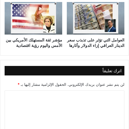
ح
ع
ا
ن
ل
ا
م
ل
س
ا
ت
ق
العوامل التي تؤثر على تذبذب سعر
مؤشر ثقة المستهلك الأمريكي بين
ق
ت
الدينار العراقي إزاء الدولار وآثارها
الأمس واليوم رؤية اقتصادية
ب
ص
ل
ا
د
ا
اترك تعليقاً
ل
ع
ا
لن يتم نشر عنوان بريدك الإلكتروني.
الحقول الإلزامية مشار إليها بـ
*
ل
ا
م
ي
ل
ت
ع