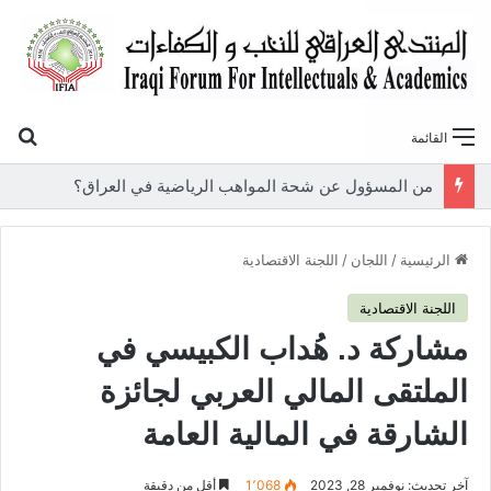
بح
القائمة
«أوروك» في عامها العاشر.. المنتدى العراقي للنخب والكفاءات يصدر عددًا جديدًا ببحوث علمية تعالج قضايا الاقتصاد والطاقة
الرئيسية
/
اللجان
/
اللجنة الاقتصادية
اللجنة الاقتصادية
مشاركة د. هُداب الكبيسي في
الملتقى المالي العربي لجائزة
الشارقة في المالية العامة
آخر تحديث: نوفمبر 28, 2023
1٬068
أقل من دقيقة