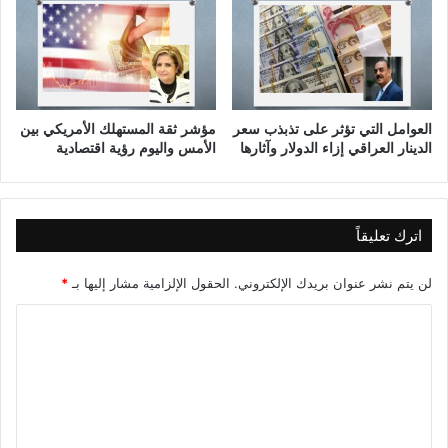
ي
ا
ل
أ
ع
و
العوامل التي تؤثر على تذبذب سعر
مؤشر ثقة المستهلك الأمريكي بين
ا
الدينار العراقي إزاء الدولار وآثارها
الأمس واليوم رؤية اقتصادية
م
2
0
0
اترك تعليقاً
0
م
،
لن يتم نشر عنوان بريدك الإلكتروني.
الحقول الإلزامية مشار إليها بـ
*
و
ا
2
0
ل
1
ت
0
م
ع
،
ل
و