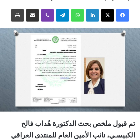
فيسبوك
‫X
لينكدإن
واتساب
تيلقرام
ڤايبر
مشاركة عبر البريد
طباعة
تم قبول ملخص بحث الدكتورة هُداب فالح
الكبيسـي، نائب الأمين العام للمنتدى العراقي