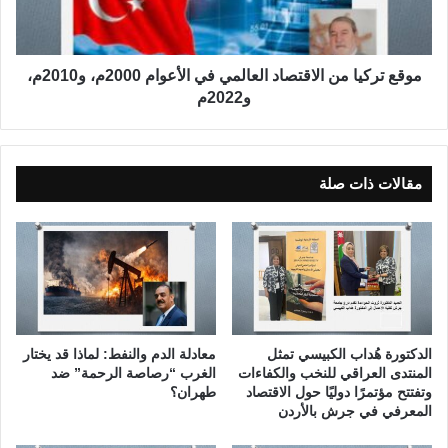
ل
ك
ن
ي
ظ
ا
ر
م
موقع تركيا من الاقتصاد العالمي في الأعوام 2000م، و2010م،
ي
ن
و2022م
ة
ا
و
ل
ا
ا
ل
ق
مقالات ذات صلة
ت
ت
ط
ص
ب
ا
ي
د
ق
ا
ل
ع
ا
الدكتورة هُداب الكبيسي تمثل
معادلة الدم والنفط: لماذا قد يختار
ل
المنتدى العراقي للنخب والكفاءات
الغرب “رصاصة الرحمة” ضد
م
وتفتتح مؤتمرًا دوليًا حول الاقتصاد
طهران؟
ي
المعرفي في جرش بالأردن
ف