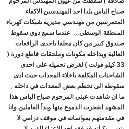
صادقة ) سقطت من عيون المهندس المرحوم
صباح الياس يلدا احد المهندسين الاكفاء
المتمرسين من مهندسي مديرية شبكات كهرباء
المنطقة الوسطى,,, عندما سمع دوي سقوط
صندوق كبير من كان معلقا باحدى الرافعات
العالية وبداخله مكونات وملحقات قاطع دورة (
33 كيلو فولت ) لغرض تحميله على احدى
الشاحنات المكلفة باخلاء المعدات حيث ادى
سقوطه الى تحطم بعض المعدات في داخله ,
ما ان شاهدت عيني المرحوم صباح الياس هذا
المشهد انفجرت الدموع منها وبدأ العاملين وانا
في مقدمتهم بمواساته في موقف درامي لا
ينسى وكـأنه قد فقد احد الاعزاء الذين لا