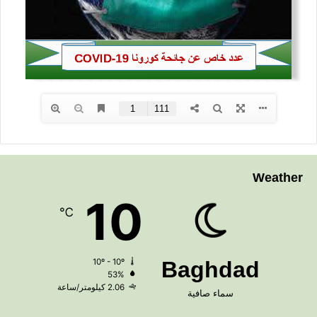
Weather
10
℃
10º - 10º
Baghdad
53%
2.06 كيلومتر/ساعة
سماء صافية