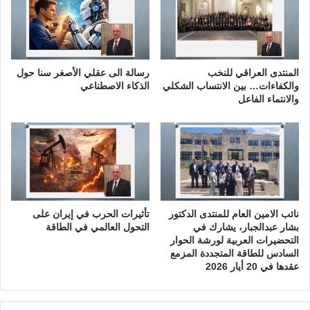
y
ا
i
ل
n
خ
I
ط
r
ر
المنتدى العراقي للنخب
رسالة الى عقلي الأصغر سنا حول
a
ا
والكفاءات… بين الانتساب الشكلي
الذكاء الاصطناعي
q
ل
والانتماء الفاعل
G
خ
r
ف
e
ي
a
(
t
ا
Z
ل
a
ج
b
نائب الامين العام للمنتدى الدكتور
تأثيرات الحرب في إيران على
ز
بشار عبدالجبار، يشارك في
التحول العالمي في الطاقة
a
ء
التحضيرات العربية لورشة الحوار
s
ا
السادس للطاقة المتجددة المزمع
C
ل
عقدها في 20 أيار 2026
a
ر
s
ا
e
ب