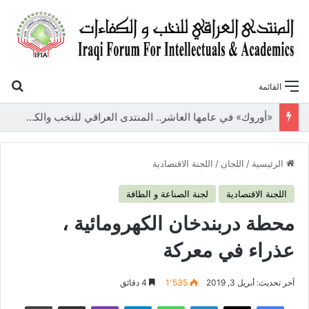
بح
القائمة
«أوروك» في عامها العاشر.. المنتدى العراقي للنخب والكفاءات يصدر عددًا جديدًا ببحوث علمية تعالج قضايا الاقتصاد والطاقة
الرئيسية
/
اللجان
/
اللجنة الاقتصادية
اللجنة الاقتصادية
لجنة الصناعة و الطاقة
محطة دربندخان الكهرومائية ،
عذراء في معركة
آخر تحديث: أبريل 3, 2019
1٬535
4 دقائق
فيسبوك
‫X
لينكدإن
واتساب
تيلقرام
ڤايبر
مشاركة عبر البريد
طباعة