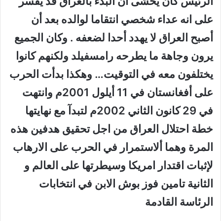
الرئيس كان يخشى أن البدء
بالعراق
قد يفسر
على انه عداء شخصي انتقاما لوالده بعد أن
أصبح
العراق
لا يهدد أحدا لضعفه . وكان الجميع
يرون وجاهة ما يطرحه رامسفيلد ولكنهم كانوا
يختلفون معه في التوقيت… وهكذا بدأت الحرب
على أفغانستان في 11 أيلول 2001م وانتهت
في 29 كانون الثاني 2002م لتبدآ مع نهايتها
خطة احتلال العراق من اجل تحقيق هدفين هذه
المرة وهما
ألاستمرار في الحرب على الارهاب
لإثبات اقتدار امريكا وسيطرتها على العالم و
الثانية تامين فوز بوش الابن في انتخابات
الرئاسة القادمة