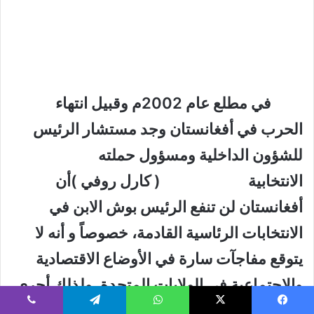
في مطلع عام 2002م وقبيل انتهاء
الحرب في أفغانستان وجد مستشار الرئيس
للشؤون الداخلية ومسؤول حملته
الانتخابية ( كارل روفي )أن
أفغانستان لن تنفع الرئيس بوش الابن في
الانتخابات الرئاسية القادمة، خصوصاً و أنه لا
يتوقع مفاجآت سارة في الأوضاع الاقتصادية
والاجتماعية في الولايات المتحدة. ولذلك أجرى
اتصالات ونقاشات مع رامسفيلد الذي أقنعه أن