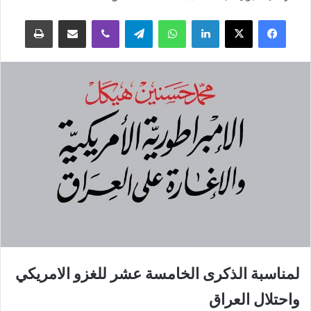
فيسبوك
‫X
لينكدإن
واتساب
تيلقرام
ڤايبر
مشاركة عبر البريد
طباعة
لمناسبة الذكرى الخامسة عشر للغزو الامريكي
واحتلال العراق