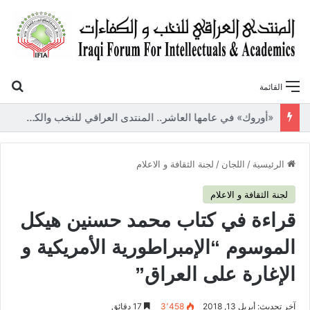
بح
القائمة
«أوروك» في عامها العاشر.. المنتدى العراقي للنخب والكفاءات يصدر عددًا جديدًا ببحوث علمية تعالج قضايا الاقتصاد والطاقة
الرئيسية
/
اللجان
/
لجنة الثقافة و الاعلام
لجنة الثقافة و الاعلام
قراءة في كتاب محمد حسنين هيكل
الموسوم “الإمبراطورية الأمريكية و
الإغارة على العراق”
آخر تحديث: أبريل 13, 2018
3٬458
17 دقائق