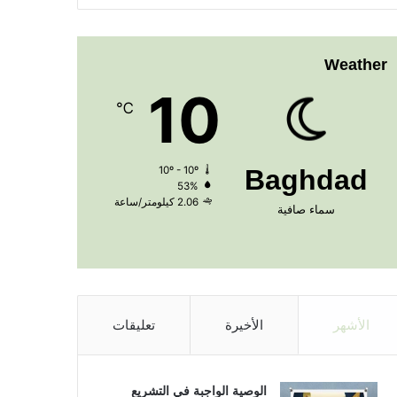
Weather
10
℃
10º - 10º
Baghdad
53%
2.06 كيلومتر/ساعة
سماء صافية
الأشهر
الأخيرة
تعليقات
الوصية الواجبة في التشريع