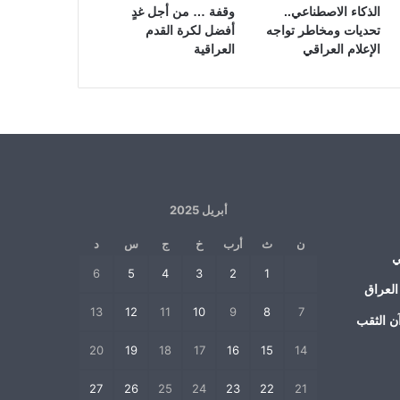
الذكاء الاصطناعي..
وقفة … من أجل غدٍ
تحديات ومخاطر تواجه
أفضل لكرة القدم
الإعلام العراقي
العراقية
أبريل 2025
ن
ث
أرب
خ
ج
س
د
ي
6
5
4
3
2
1
العراق
13
12
11
10
9
8
7
ن الثقب
20
19
18
17
16
15
14
27
26
25
24
23
22
21