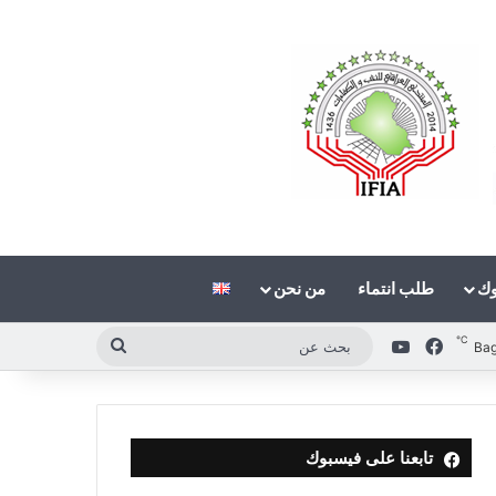
وك
طلب انتماء
من نحن
℃
فيسبوك
‫YouTube
بحث
Ba
عن
تابعنا على فيسبوك