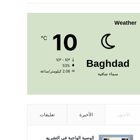
Weather
10
℃
10º - 10º
Baghdad
53%
2.06 كيلومتر/ساعة
سماء صافية
الأشهر
الأخيرة
تعليقات
الوصية الواجبة في التشريع