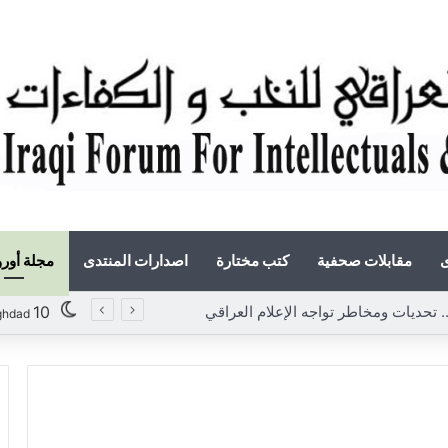
ى
مقابلات صحفية
كتب مختارة
اصدارات المنتدى
مجلة أور
10
ghdad