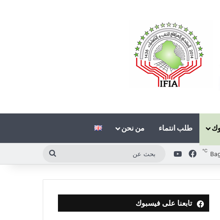
وك
طلب انتماء
من نحن
℃
فيسبوك
‫YouTube
بحث
Ba
عن
تابعنا على فيسبوك