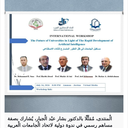
الْمنتدى، مُمَثَّلًا بالدكتور بشار عبْد الْجبار، يُشارك بصفة
مساهم رسمي في ندوة دولية لاتحاد الْجامعات الْعربية