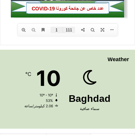
Weather
10
℃
10º - 10º
Baghdad
53%
2.06 كيلومتر/ساعة
سماء صافية