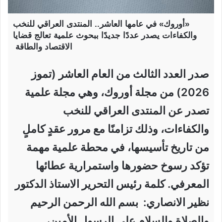
«أوروك» في عامها العاشر.. المنتدى العراقي للنخب
والكفاءات يصدر عددًا جديدًا ببحوث علمية تعالج قضايا
الاقتصاد والطاقة
صدر العدد الثالث من العام العاشر (تموز
2026) من مجلة أوروك، وهي مجلة علمية
تصدر عن المنتدى العراقي للنخب
والكفاءات، وذلك تزامنًا مع مرور عقدٍ كاملٍ
من تاريخ تأسيسها، في محطة علمية مهمة
تؤكد رسوخ حضورها واستمرارية عطائها
المعرفي. كلمة رئيس التحرير الاستاذ الدكتور
نظير الانصاري: بسم الله الرحمن الرحيم
والصلاة والسلام على الرسول الأمين، …