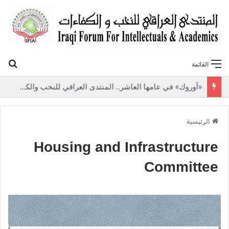
بح
القائمة
«أوروك» في عامها العاشر.. المنتدى العراقي للنخب والكفاءات يصدر عددًا جديدًا ببحوث علمية تعالج قضايا الاقتصاد والطاقة
الرئيسية
Housing and Infrastructure
Committee