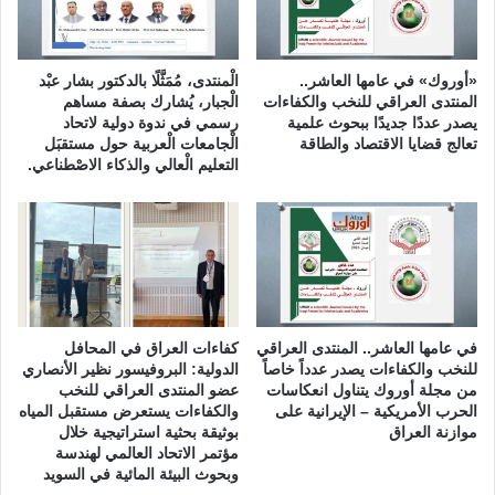
ةً
ب
)
ا
ل
ب
«أوروك» في عامها العاشر..
الْمنتدى، مُمَثَّلًا بالدكتور بشار عبْد
ش
المنتدى العراقي للنخب والكفاءات
الْجبار، يُشارك بصفة مساهم
ر
يصدر عددًا جديدًا ببحوث علمية
رسمي في ندوة دولية لاتحاد
تعالج قضايا الاقتصاد والطاقة
الْجامعات الْعربية حول مستقبَل
التعليم الْعالي والذكاء الاصْطناعي.
في عامها العاشر.. المنتدى العراقي
كفاءات العراق في المحافل
للنخب والكفاءات يصدر عدداً خاصاً
الدولية: البروفيسور نظير الأنصاري
من مجلة أوروك يتناول انعكاسات
عضو المنتدى العراقي للنخب
الحرب الأمريكية – الإيرانية على
والكفاءات يستعرض مستقبل المياه
موازنة العراق
بوثيقة بحثية استراتيجية خلال
مؤتمر الاتحاد العالمي لهندسة
وبحوث البيئة المائية في السويد