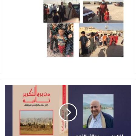
إ
ص
د
ا
ر
ك
ت
ا