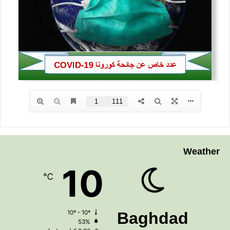
Weather
10
℃
10º - 10º
Baghdad
53%