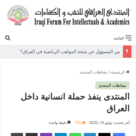
بح
القائمة
«أوروك» في عامها العاشر.. المنتدى العراقي للنخب والكفاءات يصدر عددًا جديدًا ببحوث علمية تعالج قضايا الاقتصاد والطاقة
الرئيسية
/
نشاطات المنتدى
نشاطات المنتدى
المنتدى ينفذ حملة انسانية داخل
العراق
آخر تحديث: يوليو 14, 2022
721
دقيقة واحدة
فيسبوك
‫X
لينكدإن
واتساب
تيلقرام
ڤايبر
مشاركة عبر البريد
طباعة