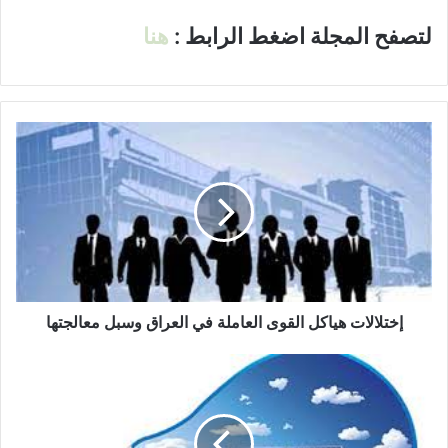
لتصفح المجلة اضغط الرابط :
هنا
إ
خ
ت
ل
ا
ل
ا
ت
ه
ي
إختلالات هياكل القوى العاملة في العراق وسبل معالجتها
ا
ك
أ
ل
ز
ا
م
ل
ة
ق
ا