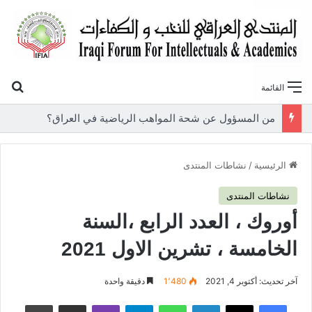
بح
القائمة
«أوروك» في عامها العاشر.. المنتدى العراقي للنخب والكفاءات يصدر عددًا جديدًا ببحوث علمية تعالج قضايا الاقتصاد والطاقة
الرئيسية
/
نشاطات المنتدى
نشاطات المنتدى
أوروك ، العدد الرابع ،السنة
الخامسة ، تشرين الاول 2021
آخر تحديث: أكتوبر 4, 2021
1٬480
دقيقة واحدة
فيسبوك
‫X
لينكدإن
واتساب
تيلقرام
ڤايبر
مشاركة عبر البريد
طباعة