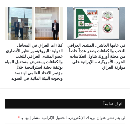
م
ج
ع
ا
ا
ئ
ل
ح
ج
ة
ت
ا
ه
ل
في عامها العاشر.. المنتدى العراقي
كفاءات العراق في المحافل
ا
ج
للنخب والكفاءات يصدر عدداً خاصاً
الدولية: البروفيسور نظير الأنصاري
د
من مجلة أوروك يتناول انعكاسات
عضو المنتدى العراقي للنخب
ي
الحرب الأمريكية – الإيرانية على
والكفاءات يستعرض مستقبل المياه
د
موازنة العراق
بوثيقة بحثية استراتيجية خلال
ة
مؤتمر الاتحاد العالمي لهندسة
؟
وبحوث البيئة المائية في السويد
اترك تعليقاً
لن يتم نشر عنوان بريدك الإلكتروني.
الحقول الإلزامية مشار إليها بـ
*
ا