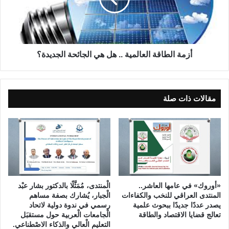
و
ل
ى
ط
ا
ا
ل
ق
ع
ة
أزمة الطاقة العالمية .. هل هي الجائحة الجديدة؟
ا
ا
م
ل
ل
ع
ة
ا
مقالات ذات صلة
ف
ل
ي
م
ا
ي
ل
ة
ع
.
ر
.
ا
ه
ق
ل
«أوروك» في عامها العاشر..
الْمنتدى، مُمَثَّلًا بالدكتور بشار عبْد
و
ه
المنتدى العراقي للنخب والكفاءات
الْجبار، يُشارك بصفة مساهم
س
ي
يصدر عددًا جديدًا ببحوث علمية
رسمي في ندوة دولية لاتحاد
ب
تعالج قضايا الاقتصاد والطاقة
الْجامعات الْعربية حول مستقبَل
ا
التعليم الْعالي والذكاء الاصْطناعي.
ل
ل