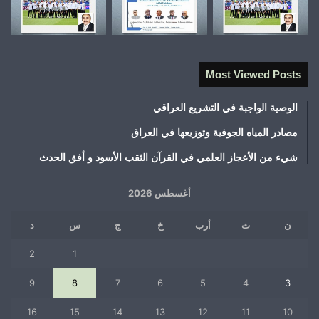
Most Viewed Posts
الوصية الواجبة في التشريع العراقي
مصادر المياه الجوفية وتوزيعها في العراق
شيء من الأعجاز العلمي في القرآن الثقب الأسود و أفق الحدث
أغسطس 2026
ن
ث
أرب
خ
ج
س
د
2
1
9
8
7
6
5
4
3
16
15
14
13
12
11
10