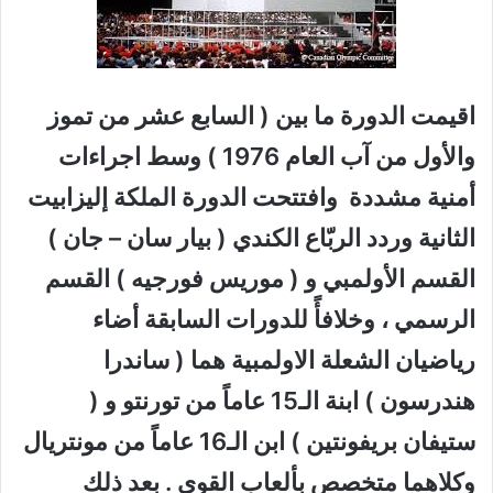
اقيمت الدورة ما بين ( السابع عشر من تموز
والأول من آب العام 1976 ) وسط اجراءات
أمنية مشددة وافتتحت الدورة الملكة إليزابيت
الثانية وردد الربّاع الكندي ( بيار سان – جان )
القسم الأولمبي و ( موريس فورجيه ) القسم
الرسمي ، وخلافأً للدورات السابقة أضاء
رياضيان الشعلة الاولمبية هما ( ساندرا
هندرسون ) ابنة الـ15 عاماً من تورنتو و (
ستيفان بريفونتين ) ابن الـ16 عاماً من مونتريال
وكلاهما متخصص بألعاب القوى . بعد ذلك