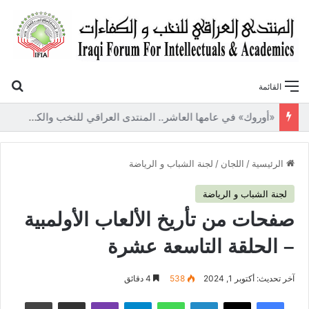
بح
القائمة
«أوروك» في عامها العاشر.. المنتدى العراقي للنخب والكفاءات يصدر عددًا جديدًا ببحوث علمية تعالج قضايا الاقتصاد والطاقة
الرئيسية
/
اللجان
/
لجنة الشباب و الرياضة
لجنة الشباب و الرياضة
صفحات من تأريخ الألعاب الأولمبية
– الحلقة التاسعة عشرة
آخر تحديث: أكتوبر 1, 2024
538
4 دقائق
فيسبوك
‫X
لينكدإن
واتساب
تيلقرام
ڤايبر
مشاركة عبر البريد
طباعة