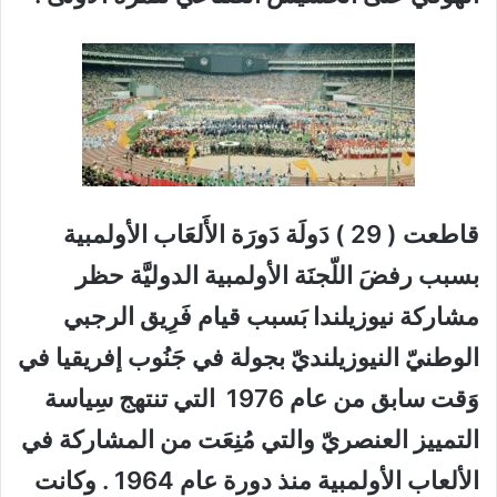
قاطعت ( 29 ) دَولَة دَورَة الأَلعَاب الأولمبية
بسبب رفضَ اللّجنَة الأولمبية الدوليَّة حظر
مشاركة نيوزيلندا بَسبب قيام فَرِيق الرجبي
الوطنيّ النيوزيلنديّ بجولة في جَنُوب إفريقيا في
وَقت سابق من عام 1976 التي تنتهج سِياسة
التمييز العنصريّ والتي مُنِعَت من المشاركة في
الألعاب الأولمبية منذ دورة عام 1964 . وكانت