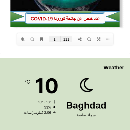
Weather
10
℃
10º - 10º
Baghdad
53%
2.06 كيلومتر/ساعة
سماء صافية