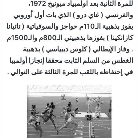
للمرة الثانية بعد اولمبياد ميونيخ 1972،
والفرنسي ( غاي درو ) الذي بات أول أوروبي
يفوز بذهبية الـ110م حواجز والسوفياتية ( تاتيانا
كازانكينا ) بفوزها بذهبيتي الـ800م والـ1500م
. وفاز الإيطالي ( كلوس ديبياسي ) بذهبية
الغطس من السلم الثابت محققا إنجازا أولمبيا
في إحتفاظه باللقب للمرة الثالثة على التوالي .