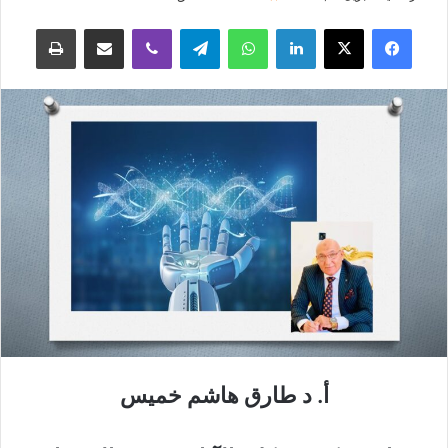
فيسبوك
‫X
لينكدإن
واتساب
تيلقرام
ڤايبر
مشاركة عبر البريد
طباعة
أ. د طارق هاشم خميس