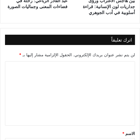
ق
بين هاجس الاغتراب ورؤى
عبد القادر الرباعي: رحلة في
ف
جداريات لون الإنسانية: قراءة
فضاءات المعنى وجماليات الصورة
ا
د
أسلوبية في أدب الجوهري
ل
ر
ت
ا
ن
ل
م
ي
ي
اترك تعليقاً
ة
ة
ا
لن يتم نشر عنوان بريدك الإلكتروني.
الحقول الإلزامية مشار إليها بـ
*
ل
م
ا
س
ل
ت
ت
د
ا
ع
م
ل
ة
ي
ق
*
الاسم
*