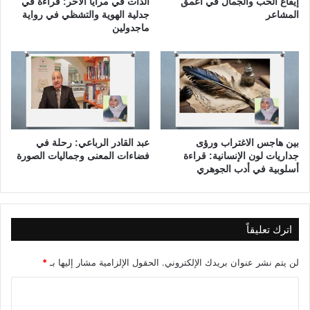
إيقاع الحبّ والجمال في أعمق
الذات في مرايا الآخر: قراءة في
،
المشاعر
جدلية الهوية والتشظي في رواية
ا
ماجدولين
ل
ف
ر
ص
و
ا
ل
بين هاجس الاغتراب ورؤى
عبد القادر الرباعي: رحلة في
ت
جداريات لون الإنسانية: قراءة
فضاءات المعنى وجماليات الصورة
ح
أسلوبية في أدب الجوهري
د
ي
ا
ت
اترك تعليقاً
لن يتم نشر عنوان بريدك الإلكتروني.
الحقول الإلزامية مشار إليها بـ
*
ا
ل