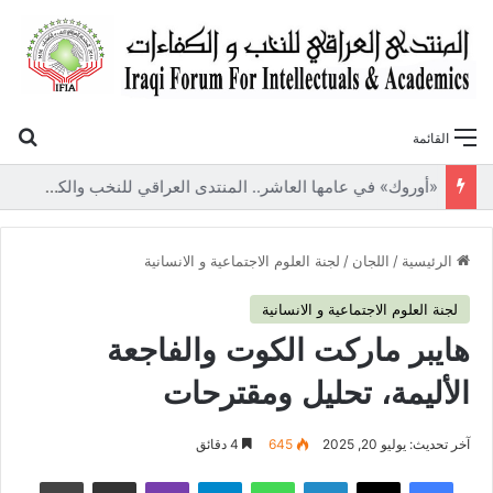
بح
القائمة
«أوروك» في عامها العاشر.. المنتدى العراقي للنخب والكفاءات يصدر عددًا جديدًا ببحوث علمية تعالج قضايا الاقتصاد والطاقة
الرئيسية
/
اللجان
/
لجنة العلوم الاجتماعية و الانسانية
لجنة العلوم الاجتماعية و الانسانية
هايبر ماركت الكوت والفاجعة
الأليمة، تحليل ومقترحات
آخر تحديث: يوليو 20, 2025
645
4 دقائق
فيسبوك
‫X
لينكدإن
واتساب
تيلقرام
ڤايبر
مشاركة عبر البريد
طباعة