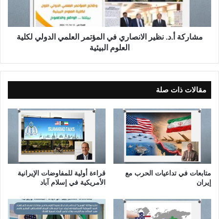
ا
أ
ب
.
ا
د
ل
.
مشاركة أ.د. نظير الانصاري في المؤتمر العلمي الدولي لكلية
أ
ن
العلوم البيئية
و
ظ
ل
ي
م
ر
ب
ا
مقالات ذات صلة
ي
ل
ة
ا
-
ن
ا
ص
ل
ا
ح
ر
ل
ي
ق
ف
متابعات في تداعيات الحرب مع
قراءة أولية للمفاوضات الإيرانية
ة
ي
إيران
الأمريكية في إسلام آباد
ا
ا
ل
ل
ث
م