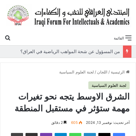
بح
القائمة
«أوروك» في عامها العاشر.. المنتدى العراقي للنخب والكفاءات يصدر عددًا جديدًا ببحوث علمية تعالج قضايا الاقتصاد والطاقة
الرئيسية
/
اللجان
/
لجنة العلوم السياسية
لجنة العلوم السياسية
الشرق الاوسط يتجه نحو تغيرات
مهمة ستؤثر في مستقبل المنطقة
آخر تحديث: نوفمبر 13, 2024
605
2 دقائق
فيسبوك
‫X
لينكدإن
واتساب
تيلقرام
ڤايبر
مشاركة عبر البريد
طباعة