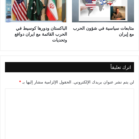
ا
ؤ
ن
ت
ي
م
ة
ر
و
ا
متابعات سياسية في شؤون الحرب
الباكستان ودورها كوسيط في
ا
ل
مع إيران
الحرب القائمة مع ايران دوافع
وتحديات
ل
ع
ع
ل
ش
م
ر
ي
و
ا
اترك تعليقاً
ن
ل
د
لن يتم نشر عنوان بريدك الإلكتروني.
الحقول الإلزامية مشار إليها بـ
*
و
ل
ا
ي
ل
ل
ت
ك
ل
ع
ي
ل
ة
ا