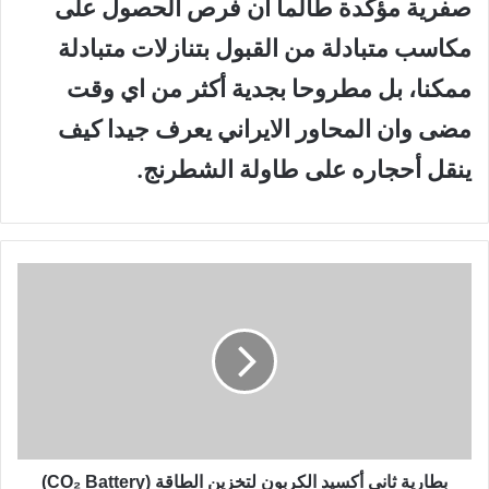
صفرية مؤكدة طالما ان فرص الحصول على
مكاسب متبادلة من القبول بتنازلات متبادلة
ممكنا، بل مطروحا بجدية أكثر من اي وقت
مضى وان المحاور الايراني يعرف جيدا كيف
ينقل أحجاره على طاولة الشطرنج.
ب
ط
ا
ر
ي
ة
ث
ا
ن
ي
بطارية ثاني أكسيد الكربون لتخزين الطاقة (CO₂ Battery)