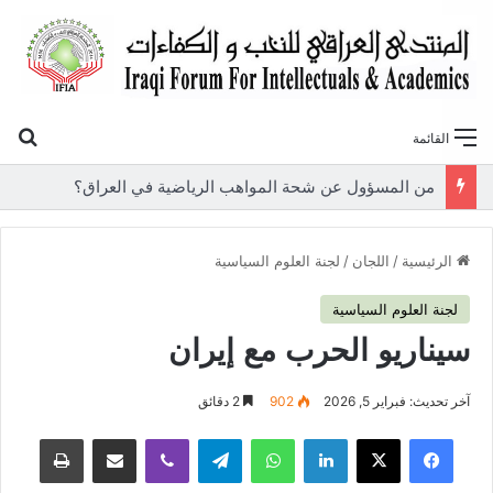
بح
القائمة
«أوروك» في عامها العاشر.. المنتدى العراقي للنخب والكفاءات يصدر عددًا جديدًا ببحوث علمية تعالج قضايا الاقتصاد والطاقة
الرئيسية
/
اللجان
/
لجنة العلوم السياسية
لجنة العلوم السياسية
سيناريو الحرب مع إيران
آخر تحديث: فبراير 5, 2026
902
2 دقائق
فيسبوك
‫X
لينكدإن
واتساب
تيلقرام
ڤايبر
مشاركة عبر البريد
طباعة