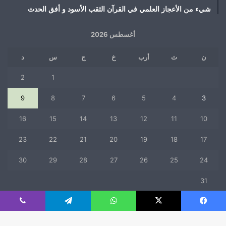
شيء من الأعجاز العلمي في القرآن الثقب الأسود و أفق الحدث
أغسطس 2026
ن
ث
أرب
خ
ج
س
د
2
1
9
8
7
6
5
4
3
16
15
14
13
12
11
10
23
22
21
20
19
18
17
30
29
28
27
26
25
24
31
« يوليو
فيسبوك
‫X
واتساب
تيلقرام
ڤايبر