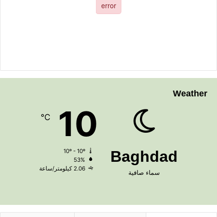
Weather
10
℃
10º - 10º
Baghdad
53%
2.06 كيلومتر/ساعة
سماء صافية