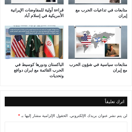
ا
ت
ق
و
متابعات في تداعيات الحرب مع
قراءة أولية للمفاوضات الإيرانية
ة
ر
إيران
الأمريكية في إسلام آباد
(
ي
C
ة
O
₂
B
a
t
t
متابعات سياسية في شؤون الحرب
الباكستان ودورها كوسيط في
e
مع إيران
الحرب القائمة مع ايران دوافع
وتحديات
r
y
)
اترك تعليقاً
لن يتم نشر عنوان بريدك الإلكتروني.
الحقول الإلزامية مشار إليها بـ
*
ا