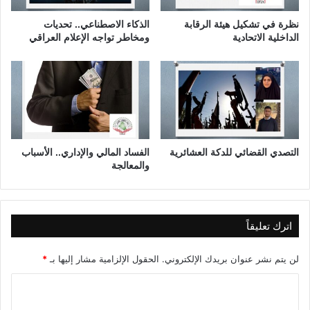
5
ا
ل
نظرة في تشكيل هيئة الرقابة
الذكاء الاصطناعي.. تحديات
ع
الداخلية الاتحادية
ومخاطر تواجه الإعلام العراقي
ب
ي
د
ي
،
ع
ض
و
التصدي القضائي للدكة العشائرية
الفساد المالي والإداري.. الأسباب
والمعالجة
ل
ج
ن
ة
ا
اترك تعليقاً
ل
ث
لن يتم نشر عنوان بريدك الإلكتروني.
الحقول الإلزامية مشار إليها بـ
*
ق
ا
ا
ف
ل