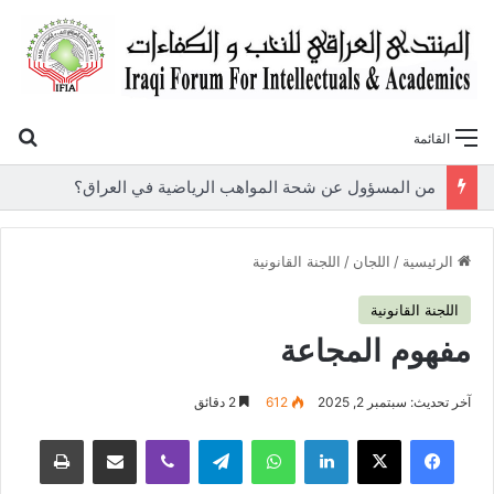
بح
القائمة
«أوروك» في عامها العاشر.. المنتدى العراقي للنخب والكفاءات يصدر عددًا جديدًا ببحوث علمية تعالج قضايا الاقتصاد والطاقة
الرئيسية
/
اللجان
/
اللجنة القانونية
اللجنة القانونية
مفهوم المجاعة
آخر تحديث: سبتمبر 2, 2025
612
2 دقائق
فيسبوك
‫X
لينكدإن
واتساب
تيلقرام
ڤايبر
مشاركة عبر البريد
طباعة