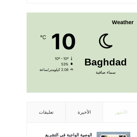
Weather
10
℃
10º - 10º
Baghdad
53%
2.06 كيلومتر/ساعة
سماء صافية
الأشهر
الأخيرة
تعليقات
الوصية الواجبة في التشريع