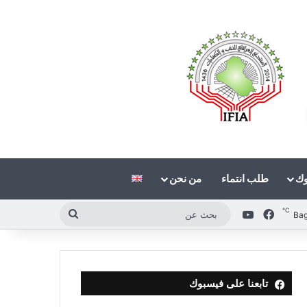
وك
طلب انتماء
من نحن
℃
فيسبوك
‫YouTube
بحث
Ba
عن
تابعنا على فيسبوك