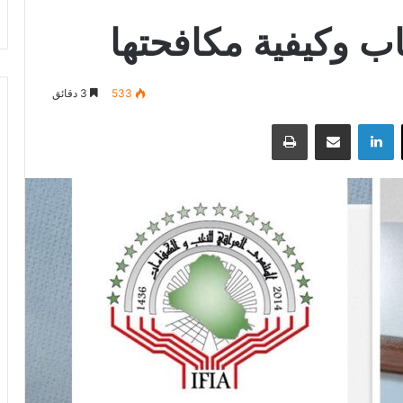
ب وكيفية مكافحتها
533
3 دقائق
‫X
لينكدإن
مشاركة عبر البريد
طباعة