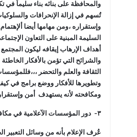
والمحافظة على بنائه بناء سليماً في ت
تُسهم في إزالة الإنحرافات والسلوكيا
وإستقراره ،ومن مهامها أيضا ألإهتمام ب
السليمة المبنية على التعاون الإجتماع
أهداف الإرهاب إيقافه ليكون المجتمع جاهل
والشرائح التي تؤمن بالأفكار الخاطئة 
الثقافة والعلم والتحضر ،،،فللمؤسسات
وتطويرها للأفكار ووضع برامج في كيف
ومكافحته لأنه يستهدف أمن وإستقرار
٣- دور المؤسسات الآعلامية في مكافحة الإرهاب :-
عُرف الإعلام بأنه من وسائل التعبير ا