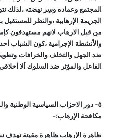
المجتمع وعماده وسِر نهضته ،لذلك تت
الجريمة الإرهابية ،والنظر للمستقيل ب
من قبل الارهاب لانهم مستهدفون كإس
والأنشطة الإجرامية ،كون الشباب أحدى
ضد الجهل والتخلف والخرافات وتطويقه
الفاعل والمؤثر ضد السلوك ألا أخلاقي 
٥- دور الاحزاب السياسية الوطنية وا
مكافحة الإرهاب:-
ظاهرة الإرهاب ظاهرة مقيتة تهدف نش