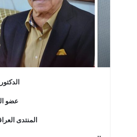
الدكتور
عضو الل
المنتدى العرا