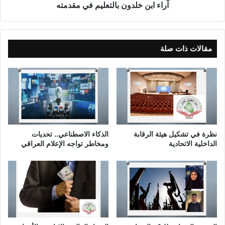
ا
د
آراء ابن خلدون بالتعليم في مقدمته
ل
و
م
ن
ش
ب
ه
ا
مقالات ذات صلة
د
ل
ا
ت
ل
ع
س
ل
ي
ي
ا
م
س
ف
ي
ي
نظرة في تشكيل هيئة الرقابة
الذكاء الاصطناعي.. تحديات
ا
م
الداخلية الاتحادية
ومخاطر تواجه الإعلام العراقي
ل
ق
ح
د
ا
م
ل
ت
ي
ه