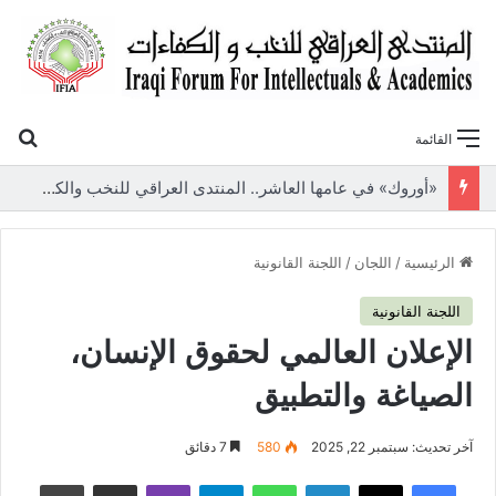
بح
القائمة
«أوروك» في عامها العاشر.. المنتدى العراقي للنخب والكفاءات يصدر عددًا جديدًا ببحوث علمية تعالج قضايا الاقتصاد والطاقة
الرئيسية
/
اللجان
/
اللجنة القانونية
اللجنة القانونية
الإعلان العالمي لحقوق الإنسان،
الصياغة والتطبيق
آخر تحديث: سبتمبر 22, 2025
580
7 دقائق
فيسبوك
‫X
لينكدإن
واتساب
تيلقرام
ڤايبر
مشاركة عبر البريد
طباعة