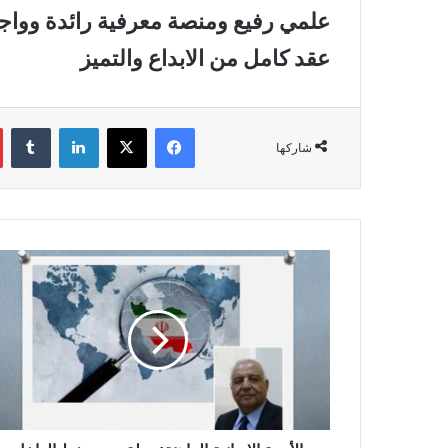
علمي رفيع ومنصة معرفية رائدة وواج
عقد كامل من الابداع والتميز
فيسبوك
‫X
لينكدإن
‏Tumblr
شاركها
ا
ل
أ
ز
م
ة
ا
ل
إ