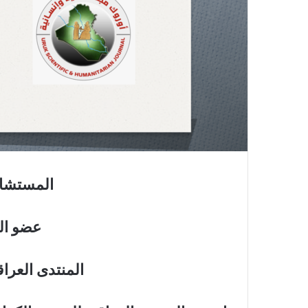
المستشار
عضو الل
المنتدى العرا