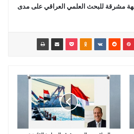
هة مشرقة للبحث العلمي العراقي على مدى
بينتيريست
‏Reddit
‏VKontakte
Odnoklassniki
‫Pocket
مشاركة عبر البريد
طباعة
ا
ل
ع
ر
ا
ق
و
م
ص