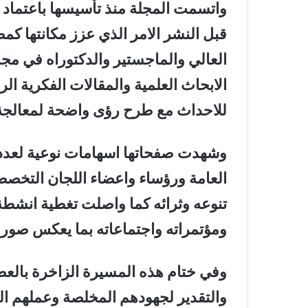
واتسمت المجلة منذ تأسيسها باعتماد م
قبل النشر الامر الذي عزز مكانتها كم
العالي والماجستير والدكتوراه في مجا
الابحاث العلمية
والمقالات الفكرية الر
للاحداث مع طرح رؤى واضحة لمعالجة 
وشهدت صفحاتها اسهامات نوعية لعدد من
العامة ورؤساء واعضاء اللجان التخصص
تنوعه وثرائه كما واصلت تغطية انشطة ا
ومؤتمراته واجتماعات
ه بما يعكس صور
وفي ختام هذه المسيرة الزاخرة بالعطا
والتقدير لجهودهم المخلصة وعملهم ا