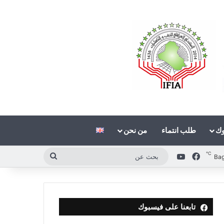
وك
طلب انتماء
من نحن
℃
فيسبوك
‫YouTube
بحث
Ba
عن
تابعنا على فيسبوك