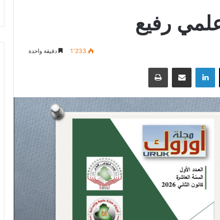
لمي رفيع
1٬233
دقيقة واحدة
‫X
لينكدإن
مشاركة عبر البريد
طباعة