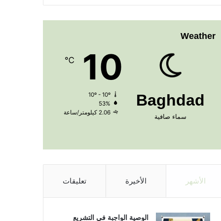
Weather
10
℃
10º - 10º
Baghdad
53%
2.06 كيلومتر/ساعة
سماء صافية
الأشهر
الأخيرة
تعليقات
الوصية الواجبة في التشريع