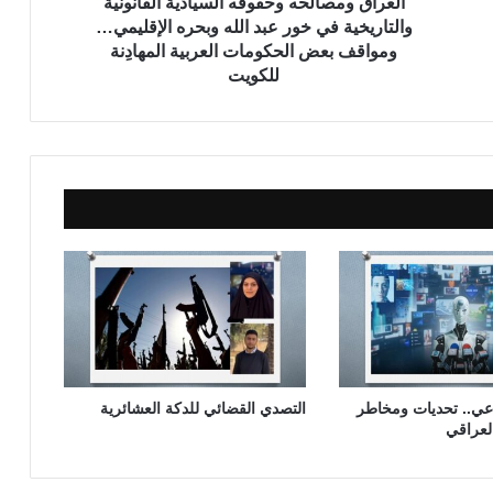
ا
العراق ومصالحه وحقوقه السيادية القانونية
ل
والتاريخية في خور عبد الله وبحره الإقليمي…
ح
ومواقف بعض الحكومات العربية المهادِنة
ه
للكويت
و
ح
ق
و
ق
ه
ا
ل
س
ي
ا
د
ي
ة
اعي.. تحديات ومخاطر
التصدي القضائي للدكة العشائرية
ا
العراقي
ل
ق
ا