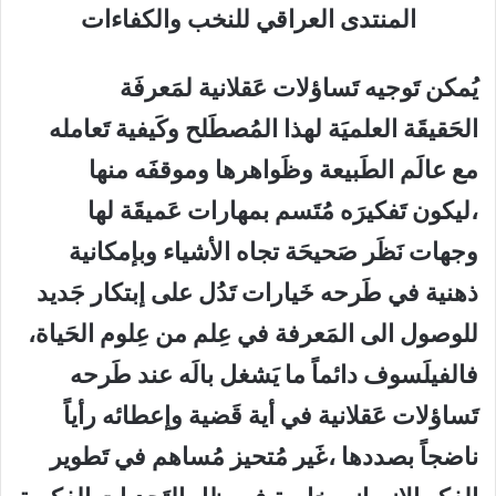
المنتدى العراقي للنخب والكفاءات
يُمكن تَوجيه تَساؤلات عَقلانية لمَعرفَة
الحَقيقَة العلميَة لهذا المُصطَلح وكَيفية تَعامله
مع عالَم الطَبيعة وظَواهرها وموقفَه منها
،ليكون تَفكيرَه مُتَسم بمهارات عَميقَة لها
وجهات نَظَر صَحيحَة تجاه الأشياء وبإمكانية
ذهنية في طَرحه خَيارات تَدُل على إبتكار جَديد
للوصول الى المَعرفة في عِلم من عِلوم الحَياة،
فالفيلَسوف دائماً ما يَشغل بالَه عند طَرحه
تَساؤلات عَقلانية في أية قَضية وإعطائه رأياً
ناضجاً بصددها ،غَير مُتحيز مُساهم في تَطوير