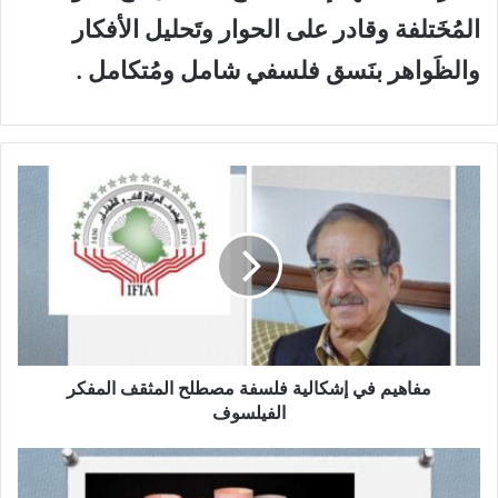
المُخَتلفة وقادر على الحوار وتَحليل الأفكار
والظَواهر بنَسق فلسفي شامل ومُتكامل .
م
ف
ا
ه
ي
م
ف
ي
إ
ش
مفاهيم في إشكالية فلسفة مصطلح المثقف المفكر
ك
الفيلسوف
ا
ل
أ
ي
م