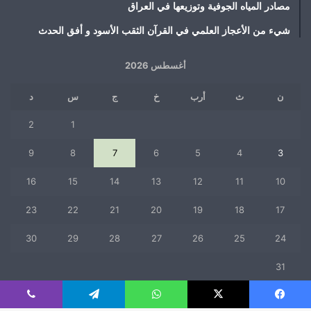
مصادر المياه الجوفية وتوزيعها في العراق
شيء من الأعجاز العلمي في القرآن الثقب الأسود و أفق الحدث
أغسطس 2026
ن
ث
أرب
خ
ج
س
د
2
1
9
8
7
6
5
4
3
16
15
14
13
12
11
10
23
22
21
20
19
18
17
30
29
28
27
26
25
24
31
« يوليو
فيسبوك
‫X
واتساب
تيلقرام
ڤايبر