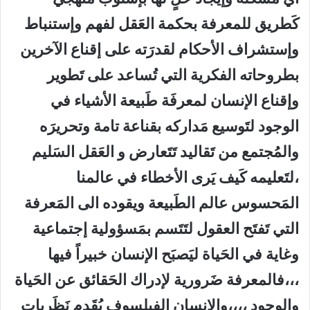
كَطريق للمعرفة بحكمة العَقل لفهم وإستنباط
وإستشراف الأحكام لقدرَته على إقناع الآخرين
بطروحاته الفكرية التي تُساعد على تَطوير
وإقناع الإنسان لمعرفَة طَبيعة الأشياء في
الوجود لتَوسيع مَداركه بقناعة تامة وتحريرَه
والمُجتمع من تَقاليد تَتَعارض و العَقل السَليم
،لتَعليمه كَيف يَرى الأخطاء في عالمنا
المَحسوس عالم الطَبيعة ويقوده الى المَعرفة
التي تَفتَح العقول لتَتَسم بمَسؤولية إجتماعية
وغاية في الحَياة ليَصبَح الإنسان خبيراً فيها
،،،فالمعرفة ضَرورية لإدراك الحَقائق عن الحَياة
والوجود ،،،،والإنسان الفيلسوف يُقَدم نَظَريات