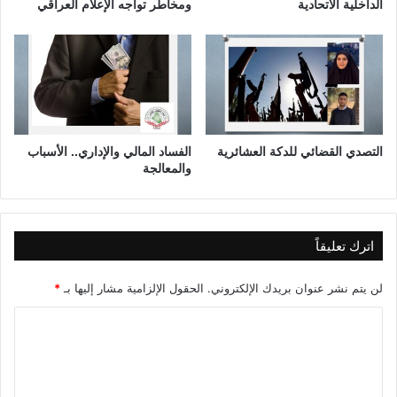
و
الداخلية الاتحادية
ومخاطر تواجه الإعلام العراقي
ر
ل
ا
ا
ل
ل
ف
ش
ي
ر
ل
ق
س
ا
و
ل
التصدي القضائي للدكة العشائرية
الفساد المالي والإداري.. الأسباب
ف
أ
والمعالجة
و
س
ط
ف
اترك تعليقاً
ي
ل
لن يتم نشر عنوان بريدك الإلكتروني.
الحقول الإلزامية مشار إليها بـ
*
ع
ب
ا
ة
ل
ا
ل
ت
ن