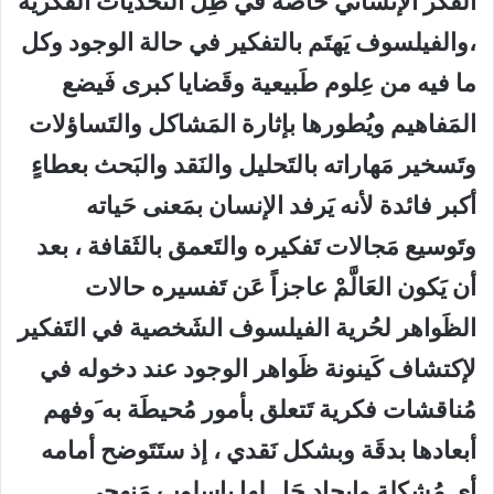
الفكر الإنساني خاصة في ظِل التَحديات الفكرية
،والفيلسوف يَهتَم بالتفكير في حالة الوجود وكل
ما فيه من عِلوم طَبيعية وقَضايا كبرى فَيضع
المَفاهيم ويُطورها بإثارة المَشاكل والتَساؤلات
وتَسخير مَهاراته بالتَحليل والنَقد والبَحث بعطاءٍ
أكبر فائدة لأنه يَرفد الإنسان بمَعنى حَياته
وتَوسيع مَجالات تَفكيره والتَعمق بالثَقافة ، بعد
أن يَكون العَالَّمْ عاجزاً عَن تَفسيره حالات
الظَواهر لحُرية الفيلسوف الشَخصية في التَفكير
لإكتشاف كَينونة ظَواهر الوجود عند دخوله في
مُناقشات فكرية تَتعلق بأمور مُحيطَة به َوفهم
أبعادها بدقَة وبشكل نَقدي ، إذ ستَتَوضح أمامه
أي مُشكلة وإيجاد حَلٍ لها بإسلوب مَنهجي