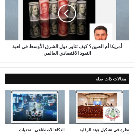
ة
ر
ف
ي
ل
ك
س
ا
ف
أ
ة
م
م
ا
ص
ل
أمريكا أم الصين؟ كيف تناور دول الشرق الأوسط في لعبة
ط
ص
النفوذ الاقتصادي العالمي
ل
ي
ح
ن
ا
؟
ل
ك
مقالات ذات صلة
م
ي
ث
ف
ق
ت
ف
ن
ا
ا
ل
و
م
ر
ف
د
نظرة في تشكيل هيئة الرقابة
الذكاء الاصطناعي.. تحديات
ك