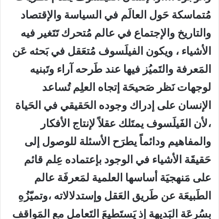
مُتماسكة حَول العالَم في السياسة والإقتصاد
والتاريخ والإجتماع في عالم مُتحرك تَتَغير فيه
الأشياء ، ويكون الفيلَسوف مُتعَقل في بَحثه عَن
المَعرفة والتَميُز فيها عند طَرحه آراء وتَبنيه
لوجهات نَظر صَحيحَة إتجاه العلِم تُساعد
الإنسان على إدراك وجوده الحَقيقي في الحَياة
،لأن الفَيلَسوف يمتَلك عقلاً لإنتاج الأفكار
والمفاهيم ودائماً يطرَح الأسئلة للوصول إلى
حَقيقَة الأشياء في الوجود بإعتماده عِلم قائم
على مَنهجيَة أساسها العلمية لمَعرفَة عالم
الطَبيعَة عن طَريق العَقل وإستدلالاته ،وتميّزُهِ
بسُرعَة البَديهة إذ يَستَطيعَ التَعامل مع المَواقف