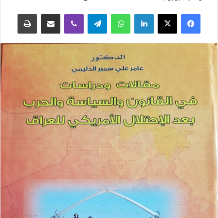
فيسبوك
‫X
لينكدإن
واتساب
تيلقرام
ڤايبر
مشاركة عبر البريد
طباعة