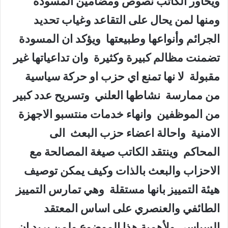
ويحاور الكاتب نصوص ومضامين المسودة
ومنها لمن يحال على التقاعد وغياب تحديد
الجرائم وأنواعها وطبيعتها ويؤكد ان المسودة
تضمنت مظالم كبيرة وكثيرة وان تداعياتها غير
مقبولة لا نها تمنع اي حزب او حركة سياسية
من ممارسة نشاطها العلني وتسريح عدد كبير
من الموظفين وانهاء خدمات منتسبو الاجهزة
الامنية واحالة اعضاء حزب البعث الى
المحاكم وينتقد الكاتب صيغة المصالحة مع
الاحزاب والبعث بالذات وكيف يمكن توصيف
هيئة التمييز بانها مستقلة وهي تمارس التمييز
الطائفي والعنصري على اساس المعتقد
السياسي ولأهمية هذا الموضوع ولمن يريد ان