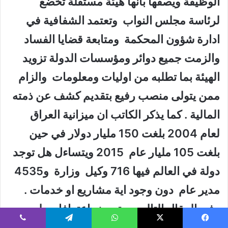
الوظيفة ويصفها بانها هيئة مستقلة تخضع
لرئاسة مجلس النواب وتعتمد الشفافية في
ادارة شؤون المحكمة ومتابعة قضايا الفساد
والزمت جميع دوائر ومؤسسات الدولة تزويد
الهيئة بما تطلبه من اوليات ومعلومات والزام
ممن يتولى منصب رفيع بتقديم كشف عن ذمته
المالية . كما يذكر الكاتب ان ميزانية العراق
لعام 2004 بلغت 150 مليار دولار في حين
بلغت 105 مليار عام 2015 ويتساءل هل توجد
دولة في العالم فيها 716 وكيل وزارة و4535
مدير عام دون وجود اية مشاريع او خدمات .
وفي المقال التالي يستعرض اعترافات بلير
بشان الحرب على العراق والقرارات الدولية