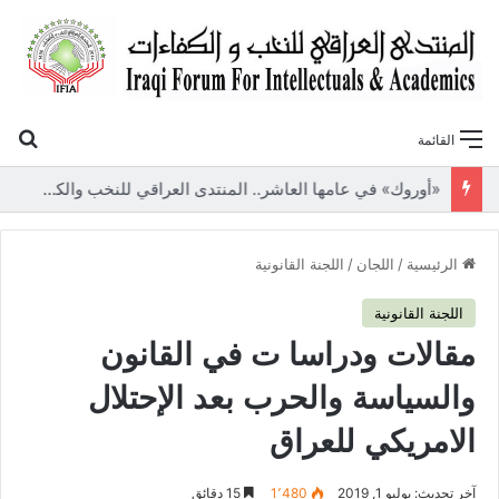
بح
القائمة
«أوروك» في عامها العاشر.. المنتدى العراقي للنخب والكفاءات يصدر عددًا جديدًا ببحوث علمية تعالج قضايا الاقتصاد والطاقة
الرئيسية
/
اللجان
/
اللجنة القانونية
اللجنة القانونية
مقالات ودراسا ت في القانون
والسياسة والحرب بعد الإحتلال
الامريكي للعراق
آخر تحديث: يوليو 1, 2019
1٬480
15 دقائق