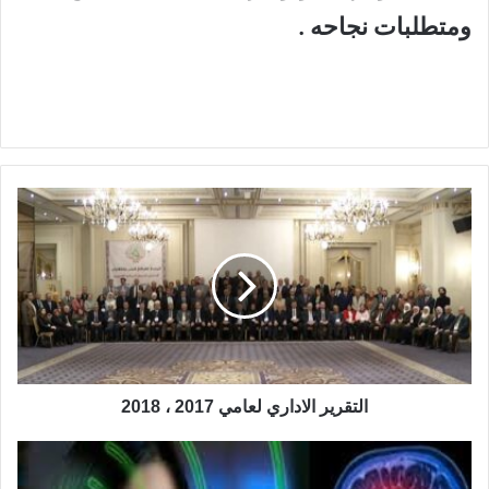
ومتطلبات نجاحه .
ا
ل
ت
ق
ر
ي
ر
ا
ل
ا
التقرير الاداري لعامي 2017 ، 2018
د
ا
ا
ر
ل