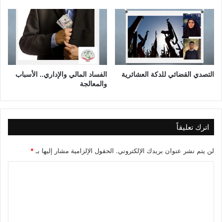
خ
ف
ي
(
ا
ل
ج
ز
التصدي القضائي للدكة العشائرية
الفساد المالي والإداري.. الأسباب
والمعالجة
ء
ا
ل
ث
ا
اترك تعليقاً
ل
ث
لن يتم نشر عنوان بريدك الإلكتروني.
الحقول الإلزامية مشار إليها بـ
*
)
ا
ل
ت
ع