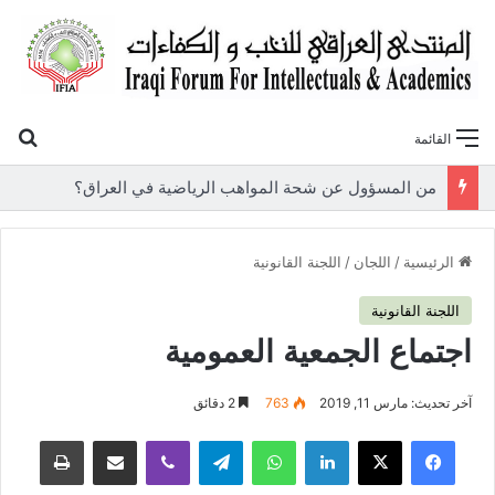
بح
القائمة
«أوروك» في عامها العاشر.. المنتدى العراقي للنخب والكفاءات يصدر عددًا جديدًا ببحوث علمية تعالج قضايا الاقتصاد والطاقة
الرئيسية
/
اللجان
/
اللجنة القانونية
اللجنة القانونية
اجتماع الجمعية العمومية
آخر تحديث: مارس 11, 2019
763
2 دقائق
فيسبوك
‫X
لينكدإن
واتساب
تيلقرام
ڤايبر
مشاركة عبر البريد
طباعة