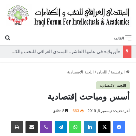
بح
القائمة
«أوروك» في عامها العاشر.. المنتدى العراقي للنخب والكفاءات يصدر عددًا جديدًا ببحوث علمية تعالج قضايا الاقتصاد والطاقة
الرئيسية
/
اللجان
/
اللجنة الاقتصادية
اللجنة الاقتصادية
أسس ومباحث إقتصادية
آخر تحديث: ديسمبر 6, 2019
663
8 دقائق
فيسبوك
‫X
لينكدإن
واتساب
تيلقرام
ڤايبر
مشاركة عبر البريد
طباعة