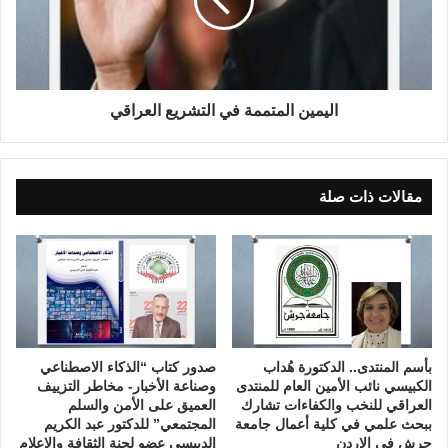
ع
ي
ا
ن
ب
ا
ا
ل
ل
م
أ
ت
اليمين المتممة في التشريع العراقي
و
م
ل
م
م
ة
ب
ف
مقالات ذات صلة
ي
ي
ة
ا
-
ل
ا
ت
ل
ش
ح
ر
ل
ي
ق
ع
بأسم المنتدى.. الدكتورة هُداب
صدور كتاب “الذكاء الاصطناعي
ة
ا
الكبيسي نائب الأمين العام للمنتدى
وصناعة الأخبار- مخاطر التزييف
ا
ل
العراقي للنخب والكفاءات تشارك
العميق على الأمن والسلم
ل
ببحث علمي في كلية أعمال جامعة
المجتمعي” للدكتور عبد الكريم
ع
جرش في الاردن
الدبيسي عضو لجنة الثقافة والإعلام
س
ر