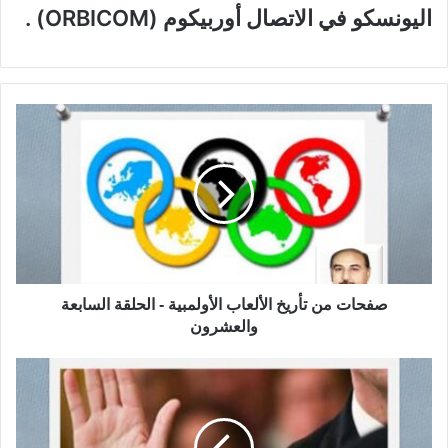
اليونسكو في الاتصال أوربيكوم (ORBICOM) .
ص
ف
ح
ا
ت
م
ن
ت
أ
ر
صفحات من تأريخ الألعاب الأولمبية - الحلقة السابعة
ي
والعشرون
خ
ا
ا
ل
ل
أ
ي
ل
م