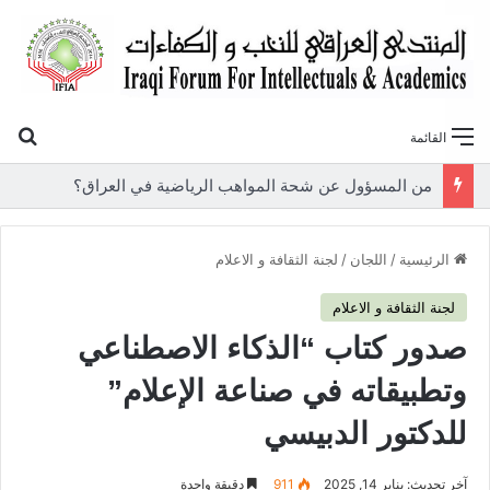
بح
القائمة
«أوروك» في عامها العاشر.. المنتدى العراقي للنخب والكفاءات يصدر عددًا جديدًا ببحوث علمية تعالج قضايا الاقتصاد والطاقة
الرئيسية
/
اللجان
/
لجنة الثقافة و الاعلام
لجنة الثقافة و الاعلام
صدور كتاب “الذكاء الاصطناعي
وتطبيقاته في صناعة الإعلام”
للدكتور الدبيسي
آخر تحديث: يناير 14, 2025
911
دقيقة واحدة