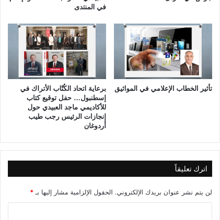
في المنتدى
ا
ا
ب
ق
ع
ي
ة
و
ا
ل
ع
تأثير الخطاب الإعلامي في المواثيق
برعاية اتحاد الكُتّاب الأتراك في
ش
إسطنبول… حفل توقيع كتاب
ر
للأكاديمي ماجد العبيدي حول
و
إنجازات الرئيس رجب طيب
ن
أردوغان
اترك تعليقاً
لن يتم نشر عنوان بريدك الإلكتروني.
الحقول الإلزامية مشار إليها بـ
*
ا