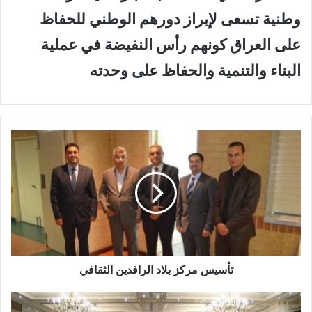
وطنية تسعى لإبراز دورهم الوطني للحفاظ
على العراق كونهم رأس النفيضة في عملية
البناء والتنمية والحفاظ على وحدته
ت
أ
س
ي
س
م
ر
ك
ز
ب
تأسيس مركز بلاد الرافدين الثقافي
ل
ا
ا