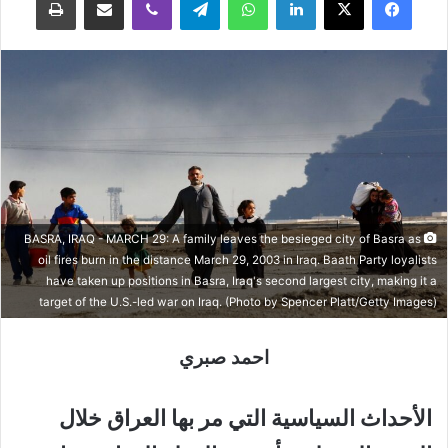
BASRA, IRAQ - MARCH 29: A family leaves the besieged city of Basra as
oil fires burn in the distance March 29, 2003 in Iraq. Baath Party loyalists
have taken up positions in Basra, Iraq's second largest city, making it a
target of the U.S.-led war on Iraq. (Photo by Spencer Platt/Getty Images)
احمد صبري
الأحداث السياسية التي مر بها العراق خلال