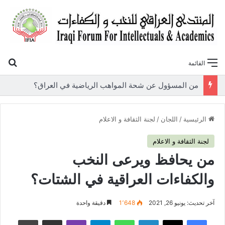
بح
القائمة
«أوروك» في عامها العاشر.. المنتدى العراقي للنخب والكفاءات يصدر عددًا جديدًا ببحوث علمية تعالج قضايا الاقتصاد والطاقة
الرئيسية
/
اللجان
/
لجنة الثقافة و الاعلام
لجنة الثقافة و الاعلام
من يحافظ ويرعى النخب
والكفاءات العراقية في الشتات؟
آخر تحديث: يونيو 26, 2021
1٬648
دقيقة واحدة
فيسبوك
‫X
لينكدإن
واتساب
تيلقرام
ڤايبر
مشاركة عبر البريد
طباعة