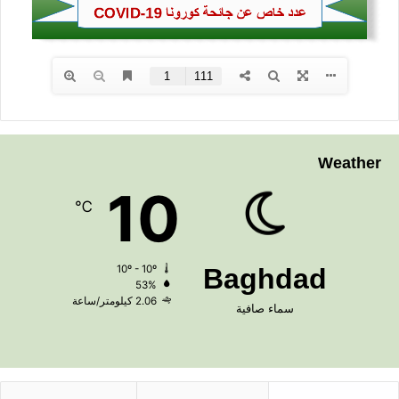
Weather
10
℃
10º - 10º
Baghdad
53%
2.06 كيلومتر/ساعة
سماء صافية