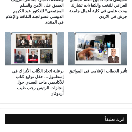
ع
العراقي للنخب والكفاءات تشارك
العميق على الأمن والسلم
ببحث علمي في كلية أعمال جامعة
المجتمعي” للدكتور عبد الكريم
م
جرش في الاردن
الدبيسي عضو لجنة الثقافة والإعلام
و
في المنتدى
م
ي
ة
تأثير الخطاب الإعلامي في المواثيق
برعاية اتحاد الكُتّاب الأتراك في
إسطنبول… حفل توقيع كتاب
للأكاديمي ماجد العبيدي حول
إنجازات الرئيس رجب طيب
أردوغان
اترك تعليقاً