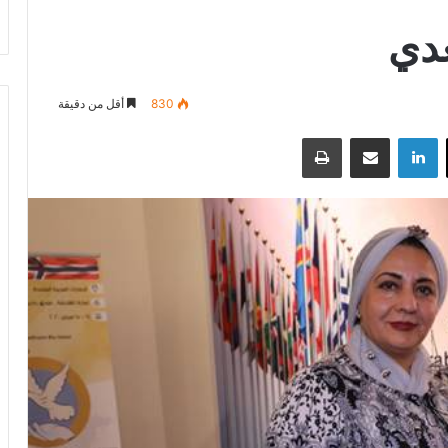
عدي
830
أقل من دقيقة
‫X
لينكدإن
مشاركة عبر البريد
طباعة