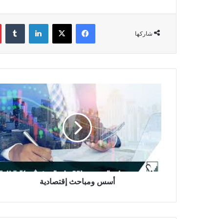
فيسبوك
‫X
لينكدإن
‏Tumblr
شاركها
أ
س
س
و
م
ب
ا
ح
ث
إ
أسس ومباحث إقتصادية
ق
ت
ص