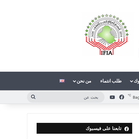
وك
طلب انتماء
من نحن
℃
فيسبوك
‫YouTube
بحث
Ba
عن
تابعنا على فيسبوك