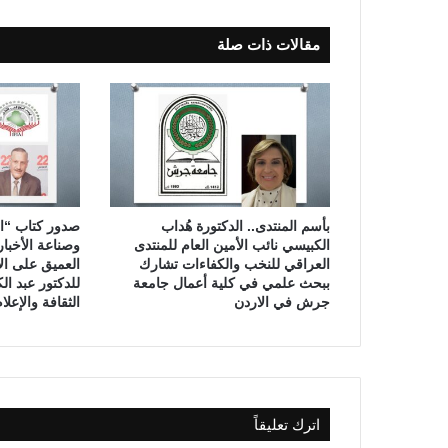
ا
د
مقالات ذات صلة
ي
ة
بأسم المنتدى.. الدكتورة هُداب
صدور كتاب “ال
الكبيسي نائب الأمين العام للمنتدى
وصناعة الأخبا
العراقي للنخب والكفاءات تشارك
العميق على ال
ببحث علمي في كلية أعمال جامعة
للدكتور عبد ا
جرش في الاردن
الثقافة والإعل
اترك تعليقاً