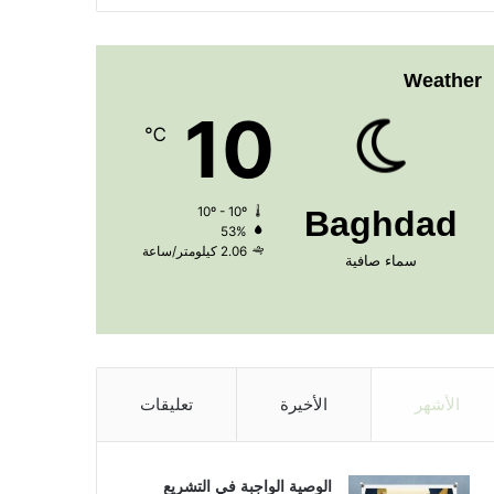
Weather
10
℃
10º - 10º
Baghdad
53%
2.06 كيلومتر/ساعة
سماء صافية
الأشهر
الأخيرة
تعليقات
الوصية الواجبة في التشريع