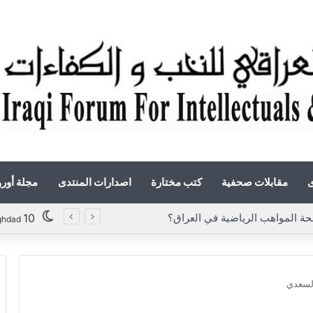
ى
مقابلات صحفية
كتب مختارة
اصدارات المنتدى
مجلة أور
«أوروك» في عامها العاشر.. المنتدى العراقي للنخب والكفاءات يصدر عددًا جديدًا ببحوث علمية تعالج قضايا الاقتصاد والطاقة
10
ghdad
لسعدي