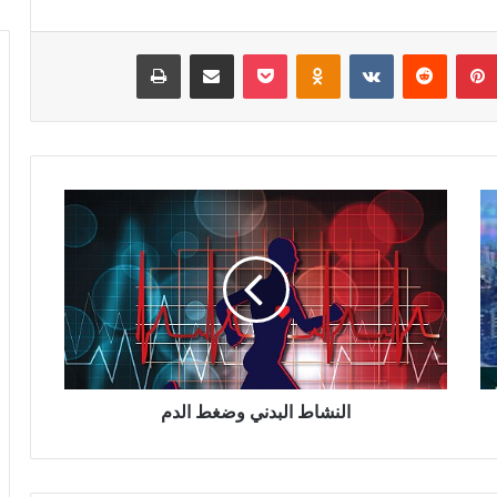
بينتيريست
‏Reddit
‏VKontakte
Odnoklassniki
‫Pocket
مشاركة عبر البريد
طباعة
ا
ل
ن
ش
ا
ط
ا
ل
ب
د
النشاط البدني وضغط الدم
ن
ي
و