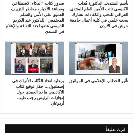
أ
ل
بأسم المنتدى.. الدكتورة هُداب
صدور كتاب “الذكاء الاصطناعي
ث
ت
الكبيسي نائب الأمين العام للمنتدى
وصناعة الأخبار- مخاطر التزييف
ي
ع
العراقي للنخب والكفاءات تشارك
العميق على الأمن والسلم
ن
ببحث علمي في كلية أعمال جامعة
المجتمعي” للدكتور عبد الكريم
ل
جرش في الاردن
الدبيسي عضو لجنة الثقافة والإعلام
ا
ي
في المنتدى
م
ي
ة
تأثير الخطاب الإعلامي في المواثيق
برعاية اتحاد الكُتّاب الأتراك في
إسطنبول… حفل توقيع كتاب
للأكاديمي ماجد العبيدي حول
إنجازات الرئيس رجب طيب
أردوغان
اترك تعليقاً