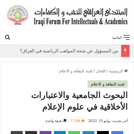
بح
القائمة
«أوروك» في عامها العاشر.. المنتدى العراقي للنخب والكفاءات يصدر عددًا جديدًا ببحوث علمية تعالج قضايا الاقتصاد والطاقة
الرئيسية
/
اللجان
/
لجنة الثقافة و الاعلام
لجنة الثقافة و الاعلام
البحوث الجامعية والاعتبارات
الأخلاقية في علوم الإعلام
آخر تحديث: يوليو 15, 2022
1٬298
دقيقة واحدة
فيسبوك
‫X
لينكدإن
واتساب
تيلقرام
ڤايبر
مشاركة عبر البريد
طباعة