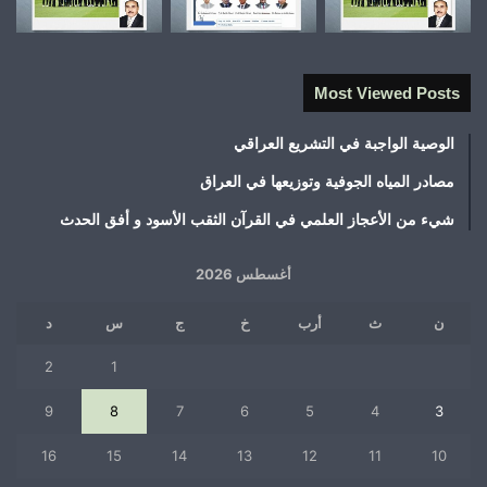
Most Viewed Posts
الوصية الواجبة في التشريع العراقي
مصادر المياه الجوفية وتوزيعها في العراق
شيء من الأعجاز العلمي في القرآن الثقب الأسود و أفق الحدث
أغسطس 2026
ن
ث
أرب
خ
ج
س
د
2
1
9
8
7
6
5
4
3
16
15
14
13
12
11
10