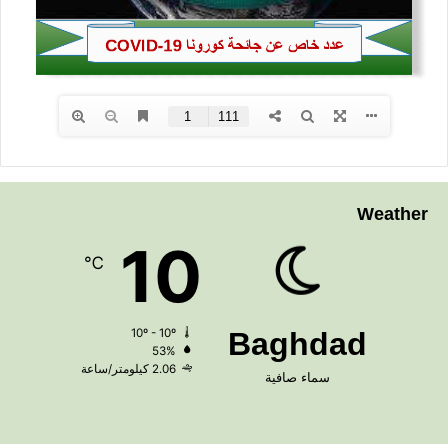
Weather
10
℃
10º - 10º
Baghdad
53%
2.06 كيلومتر/ساعة
سماء صافية