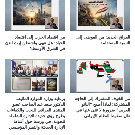
ف
د
ي
م
ا
ل
ا
ع
ل
ر
م
العراق الجديد: من الفوضى إلى
من اقتصاد الحرب إلى اقتصاد
ا
ج
التنمية المستدامة
الحياة: هل تنهي واشنطن إرث لندن
ق
ت
في الشرق الأوسط؟
م
ع
من الخوف المشترك إلى الحاجة
برعاية وزارة الموارد المائية..
المشتركة: لماذا أصبح “الناتو
الدكتور سعد عبد الصاحب عضو
العربي” ضرورة لا غنى عنها في
المنتدى العراقي للنخب والكفاءات
ظل سقوط النظام الإيراني
يطرح رؤى جديدة للإدارة الشاملة
للجودة، في ورشة حول أنماط
الإدارة الحديثة والتميز المؤسسي