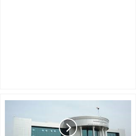
ق
ا
ن
و
ن
ا