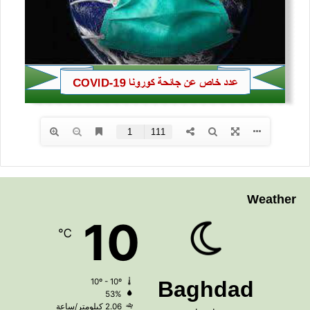
Weather
10
℃
10º - 10º
Baghdad
53%
2.06 كيلومتر/ساعة