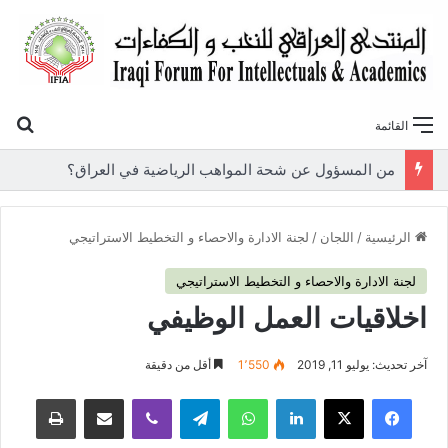
بح
القائمة
«أوروك» في عامها العاشر.. المنتدى العراقي للنخب والكفاءات يصدر عددًا جديدًا ببحوث علمية تعالج قضايا الاقتصاد والطاقة
الرئيسية
/
اللجان
/
لجنة الادارة والاحصاء و التخطيط الاستراتيجي
لجنة الادارة والاحصاء و التخطيط الاستراتيجي
اخلاقيات العمل الوظيفي
آخر تحديث: يوليو 11, 2019
1٬550
أقل من دقيقة
فيسبوك
‫X
لينكدإن
واتساب
تيلقرام
ڤايبر
مشاركة عبر البريد
طباعة