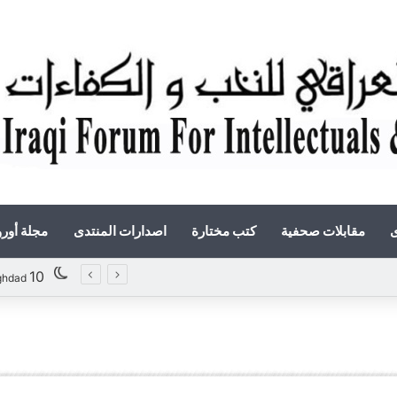
ى
مقابلات صحفية
كتب مختارة
اصدارات المنتدى
مجلة أور
«أوروك» في عامها العاشر.. المنتدى العراقي للنخب والكفاءات يصدر عددًا جديدًا ببحوث علمية تعالج قضايا الاقتصاد والطاقة
10
ghdad