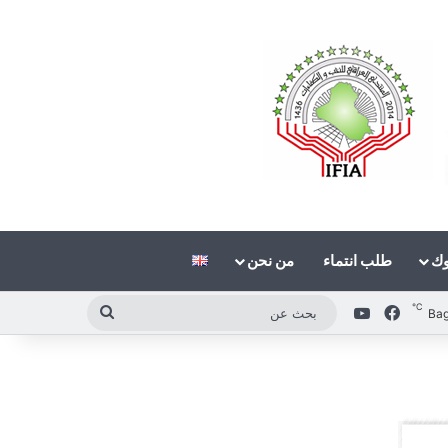
وك
طلب انتماء
من نحن
℃
فيسبوك
‫YouTube
بحث
Ba
عن