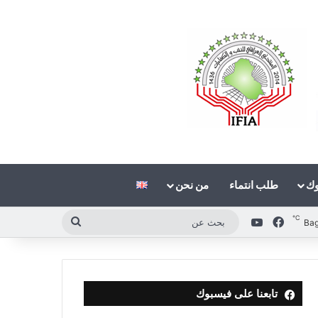
وك
طلب انتماء
من نحن
℃
فيسبوك
‫YouTube
بحث
Ba
عن
تابعنا على فيسبوك