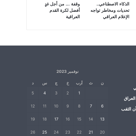
الذكاء الاصطناعي..
وقفة … من أجل غدٍ
تحديات ومخاطر تواجه
أفضل لكرة القدم
الإعلام العراقي
العراقية
نوفمبر 2023
ن
ث
أرب
خ
ج
س
د
ي
5
4
3
2
1
العراق
12
11
10
9
8
7
6
ن الثقب
19
18
17
16
15
14
13
26
25
24
23
22
21
20