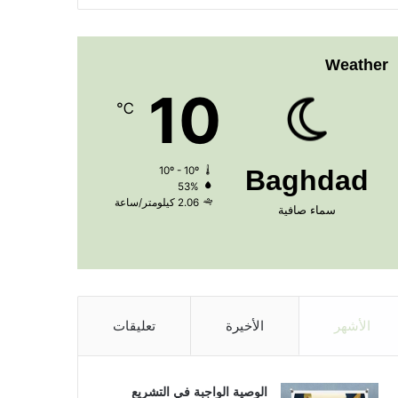
Weather
10
℃
10º - 10º
Baghdad
53%
2.06 كيلومتر/ساعة
سماء صافية
الأشهر
الأخيرة
تعليقات
الوصية الواجبة في التشريع