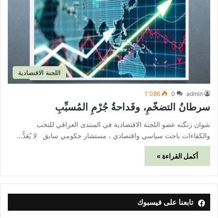
اللجنة الاقتصادية
1٬086
0
admin
سرطانُ التضخّمِ، وفَداحةُ جُرْمِ المُسبِّبِ
شوان زنگنه عضو اللجنة الاقتصادية في المنتدى العراقي للنخب
والكفاءات باحث سياسي واقتصادي ، مستشار حكومي سابق لا يُعَدُّ…
أكمل القراءة »
تابعنا على فيسبوك