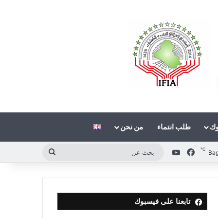
وك
طلب انتماء
من نحن
℃
فيسبوك
‫YouTube
بحث
Ba
عن
تابعنا على فيسبوك