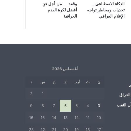
الذكاء الاصطناعي..
وقفة … من أجل غدٍ
تحديات ومخاطر تواجه
أفضل لكرة القدم
الإعلام العراقي
العراقية
أغسطس 2026
ن
ث
أرب
خ
ج
س
د
ي
2
1
العراق
ن الثقب
9
8
7
6
5
4
3
16
15
14
13
12
11
10
23
22
21
20
19
18
17