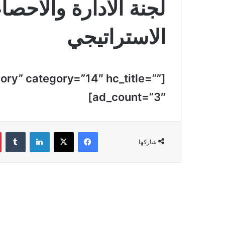
لجنة الادارة والاحصا
الاستراتيجي
ory” category=”14″ hc_title=””
ad_count=”3″]
فيسبوك
‫X
لينكدإن
‏Tumblr
شاركها