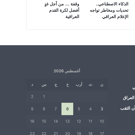
الذكاء الاصطناعي..
وقفة … من أجل غدٍ
تحديات ومخاطر تواجه
أفضل لكرة القدم
الإعلام العراقي
العراقية
أغسطس 2026
ن
ث
أرب
خ
ج
س
د
ي
2
1
العراق
ن الثقب
9
8
7
6
5
4
3
16
15
14
13
12
11
10
23
22
21
20
19
18
17