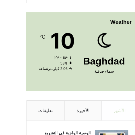
Weather
10
℃
10º - 10º
Baghdad
53%
2.06 كيلومتر/ساعة
سماء صافية
الأشهر
الأخيرة
تعليقات
الوصية الواجبة في التشريع