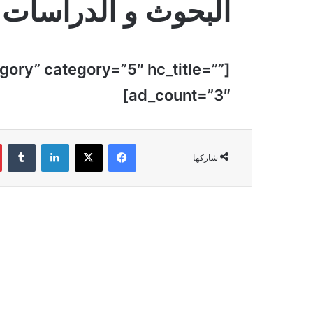
البحوث و الدراسات
gory” category=”5″ hc_title=””
ad_count=”3″]
فيسبوك
‫X
لينكدإن
‏Tumblr
شاركها