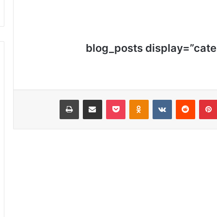
[blog_posts display=”cate
بينتيريست
‏Reddit
‏VKontakte
Odnoklassniki
‫Pocket
مشاركة عبر البريد
طباعة