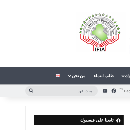
وك
طلب انتماء
من نحن
℃
فيسبوك
‫YouTube
بحث
Ba
عن
تابعنا على فيسبوك