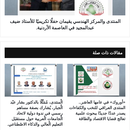
ا
ى
ب
و
ا
ا
ل
ل
المنتدى والمركز الهندسي يقيمان حفلًا تكريميًا للأستاذ ضيف
أ
م
عبدالمجيد في العاصمة الأردنية.
و
ر
ل
ك
م
ز
ب
ا
مقالات ذات صلة
ي
ل
ة
ه
-
ن
ا
د
ل
س
ح
ي
ل
ي
ق
ق
«أوروك» في عامها العاشر..
الْمنتدى، مُمَثَّلًا بالدكتور بشار عبْد
ة
ي
المنتدى العراقي للنخب والكفاءات
الْجبار، يُشارك بصفة مساهم
ا
م
يصدر عددًا جديدًا ببحوث علمية
رسمي في ندوة دولية لاتحاد
ل
ا
تعالج قضايا الاقتصاد والطاقة
الْجامعات الْعربية حول مستقبَل
التعليم الْعالي والذكاء الاصْطناعي.
ث
ن