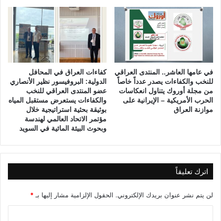
ا
ح
ل
ف
ث
لً
ة
ا
و
ت
ا
ك
ل
ر
في عامها العاشر.. المنتدى العراقي
كفاءات العراق في المحافل
ع
ي
للنخب والكفاءات يصدر عدداً خاصاً
الدولية: البروفيسور نظير الأنصاري
ش
م
من مجلة أوروك يتناول انعكاسات
عضو المنتدى العراقي للنخب
ر
يً
الحرب الأمريكية – الإيرانية على
والكفاءات يستعرض مستقبل المياه
و
ا
موازنة العراق
بوثيقة بحثية استراتيجية خلال
ن
ل
مؤتمر الاتحاد العالمي لهندسة
ل
وبحوث البيئة المائية في السويد
أ
س
ت
ا
اترك تعليقاً
ذ
ض
لن يتم نشر عنوان بريدك الإلكتروني.
الحقول الإلزامية مشار إليها بـ
*
ي
ف
ا
ع