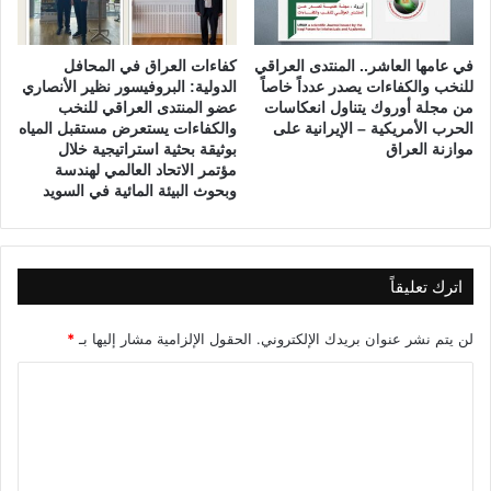
ل
ل
ن
في عامها العاشر.. المنتدى العراقي
كفاءات العراق في المحافل
خ
للنخب والكفاءات يصدر عدداً خاصاً
الدولية: البروفيسور نظير الأنصاري
ب
من مجلة أوروك يتناول انعكاسات
عضو المنتدى العراقي للنخب
و
الحرب الأمريكية – الإيرانية على
والكفاءات يستعرض مستقبل المياه
ا
موازنة العراق
بوثيقة بحثية استراتيجية خلال
ل
مؤتمر الاتحاد العالمي لهندسة
ك
وبحوث البيئة المائية في السويد
ف
ا
ء
ا
اترك تعليقاً
ت
ت
لن يتم نشر عنوان بريدك الإلكتروني.
الحقول الإلزامية مشار إليها بـ
*
ن
ا
ا
ق
ل
ش
م
ت
ش
ع
ك