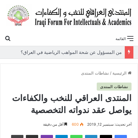
بح
القائمة
«أوروك» في عامها العاشر.. المنتدى العراقي للنخب والكفاءات يصدر عددًا جديدًا ببحوث علمية تعالج قضايا الاقتصاد والطاقة
الرئيسية
/
نشاطات المنتدى
نشاطات المنتدى
المنتدى العراقي للنخب والكفاءات
يواصل عقد ندواته التخصصية
آخر تحديث: سبتمبر 12, 2019
600
أقل من دقيقة
فيسبوك
‫X
لينكدإن
واتساب
تيلقرام
ڤايبر
مشاركة عبر البريد
طباعة