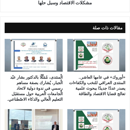
ا
ت
مشكلات الاقتصاد وسبل حلها
ظ
ص
ع
ا
ل
د
ى
ي
مقالات ذات صلة
ت
ة
ر
ب
ا
ا
ث
ل
ه
م
ا
ن
ت
د
«أوروك» في عامها العاشر..
الْمنتدى، مُمَثَّلًا بالدكتور بشار عبْد
ى
المنتدى العراقي للنخب والكفاءات
الْجبار، يُشارك بصفة مساهم
ا
يصدر عددًا جديدًا ببحوث علمية
رسمي في ندوة دولية لاتحاد
ل
تعالج قضايا الاقتصاد والطاقة
الْجامعات الْعربية حول مستقبَل
التعليم الْعالي والذكاء الاصْطناعي.
ع
ر
ا
ق
ي