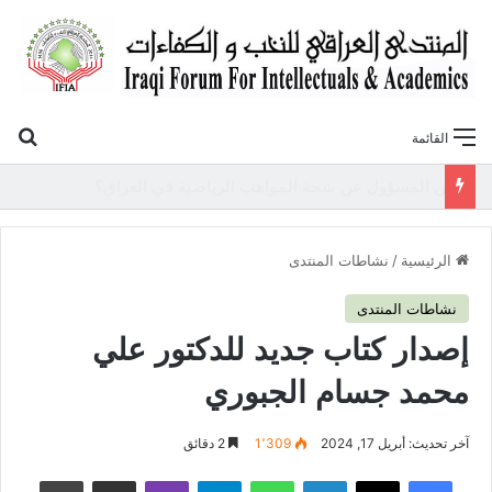
بح
القائمة
«أوروك» في عامها العاشر.. المنتدى العراقي للنخب والكفاءات يصدر عددًا جديدًا ببحوث علمية تعالج قضايا الاقتصاد والطاقة
الرئيسية
/
نشاطات المنتدى
نشاطات المنتدى
إصدار كتاب جديد للدكتور علي
محمد جسام الجبوري
آخر تحديث: أبريل 17, 2024
1٬309
2 دقائق
فيسبوك
‫X
لينكدإن
واتساب
تيلقرام
ڤايبر
مشاركة عبر البريد
طباعة