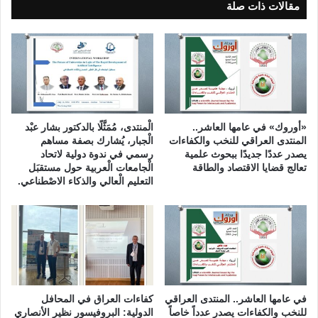
ا
ر
مقالات ذات صلة
ي
غ
ر
ر
ا
ب
ن
ب
و
غ
ا
د
س
ا
ر
د
«أوروك» في عامها العاشر..
الْمنتدى، مُمَثَّلًا بالدكتور بشار عبْد
ا
ا
المنتدى العراقي للنخب والكفاءات
الْجبار، يُشارك بصفة مساهم
ئ
ل
يصدر عددًا جديدًا ببحوث علمية
رسمي في ندوة دولية لاتحاد
ي
تعالج قضايا الاقتصاد والطاقة
الْجامعات الْعربية حول مستقبَل
ا
التعليم الْعالي والذكاء الاصْطناعي.
ل
ق
ت
ص
ا
د
ي
في عامها العاشر.. المنتدى العراقي
كفاءات العراق في المحافل
للنخب والكفاءات يصدر عدداً خاصاً
الدولية: البروفيسور نظير الأنصاري