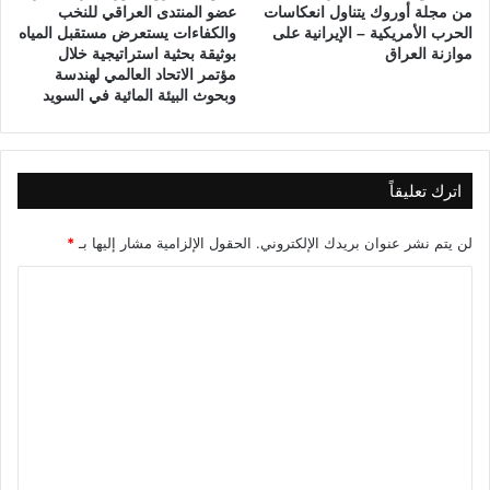
من مجلة أوروك يتناول انعكاسات
عضو المنتدى العراقي للنخب
الحرب الأمريكية – الإيرانية على
والكفاءات يستعرض مستقبل المياه
موازنة العراق
بوثيقة بحثية استراتيجية خلال
مؤتمر الاتحاد العالمي لهندسة
وبحوث البيئة المائية في السويد
اترك تعليقاً
لن يتم نشر عنوان بريدك الإلكتروني.
الحقول الإلزامية مشار إليها بـ
*
ا
ل
ت
ع
ل
ي
ق