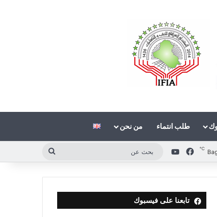
وك
طلب انتماء
من نحن
℃
فيسبوك
‫YouTube
بحث
Ba
عن
تابعنا على فيسبوك