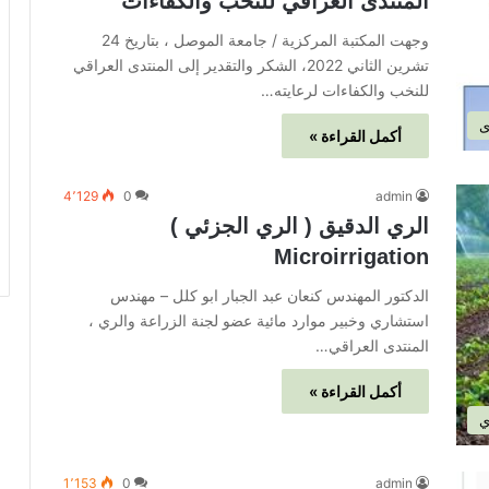
المنتدى العراقي للنخب والكفاءات
وجهت المكتبة المركزية / جامعة الموصل ، بتاريخ 24
تشرين الثاني 2022، الشكر والتقدير إلى المنتدى العراقي
للنخب والكفاءات لرعايته…
ى
أكمل القراءة »
4٬129
0
admin
الري الدقيق ( الري الجزئي )
Microirrigation
الدكتور المهندس كنعان عبد الجبار ابو كلل – مهندس
استشاري وخبير موارد مائية عضو لجنة الزراعة والري ،
المنتدى العراقي…
أكمل القراءة »
ي
1٬153
0
admin