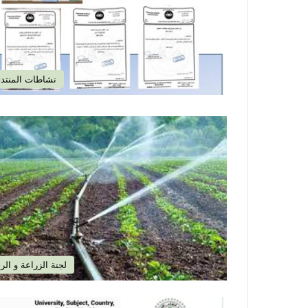
نشاطات المنتد
لجنة الزراعة و الر