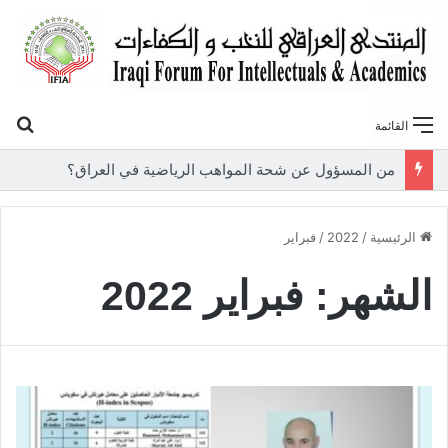
بح
القائمة
«أوروك» في عامها العاشر.. المنتدى العراقي للنخب والكفاءات يصدر عددًا جديدًا ببحوث علمية تعالج قضايا الاقتصاد والطاقة
الرئيسية
/
2022
/
فبراير
الشهر:
فبراير 2022